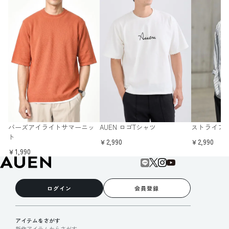
バーズアイライトサマーニッ
AUEN ロゴTシャツ
ストライプ
ト
￥2,990
￥2,990
￥1,990
ログイン
会員登録
アイテムをさがす
新作アイテムからさがす