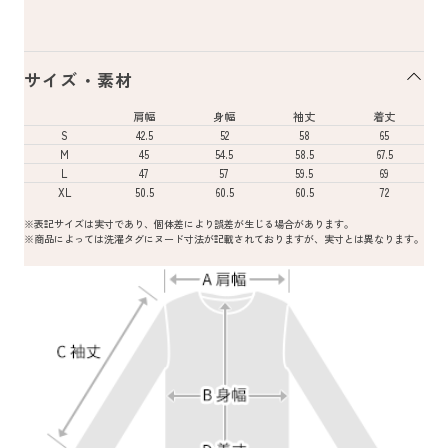
サイズ・素材
肩幅
身幅
袖丈
着丈
S
42.5
52
58
65
M
45
54.5
58.5
67.5
L
47
57
59.5
69
XL
50.5
60.5
60.5
72
※表記サイズは実寸であり、個体差により誤差が生じる場合があります。
※商品によっては洗濯タグにヌード寸法が記載されておりますが、実寸とは異なります。