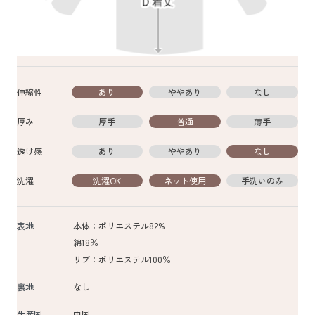
伸縮性
あり
ややあり
なし
厚み
厚手
普通
薄手
透け感
あり
ややあり
なし
洗濯
洗濯OK
ネット使用
手洗いのみ
表地
本体：ポリエステル82%
綿18％
リブ：ポリエステル100％
裏地
なし
生産国
中国