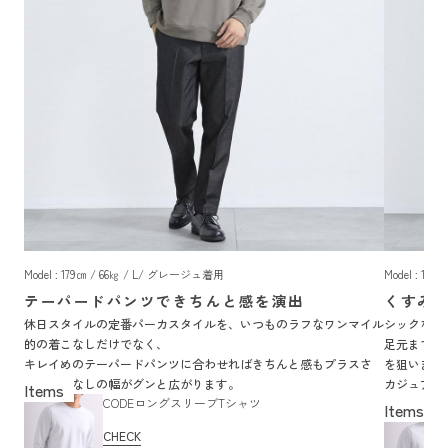
Model : 179㎝ / 66㎏ / L/ グレージュ着用
Model : 1
テーパードパンツできちんと感を演出
くすみ
休日スタイルの定番パーカスタイルを、いつものラフなワンマイル
シックな印
的の着こなしだけでなく、
足元までブ
キレイめのテーパードパンツに合わせればきちんと感もプラスさ
を狙いまし
れ、着こなしの幅がグンと広がります。
カジュアル
CODEロングスリーブTシャツ
す。
CHECK