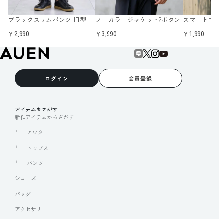
ブラックスリムパンツ 旧型
ノーカラージャケット2ボタン
スマートマ
￥2,990
￥3,990
￥1,990
ログイン
会員登録
アイテムをさがす
新作アイテムからさがす
アウター
トップス
パンツ
シューズ
バッグ
アクセサリー