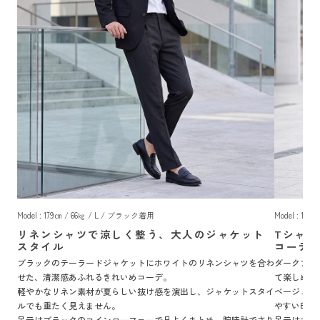
Model : 179㎝ / 66㎏ / L / ブラック着用
Model : 1
リネンシャツで涼しく整う、大人のジャケット
Tシャ
スタイル
コーデ
ブラックのテーラードジャケットにホワイトのリネンシャツを合わ
ダークブル
せた、清潔感あふれるきれいめコーデ。
て楽しめる
軽やかなリネン素材が夏らしい抜け感を演出し、ジャケットスタイ
ベージュの
ルでも重たく見えません。
やすい印象
足元はブラックのコインローファーで品よくまとめ、腕時計でさり
足元はホワ