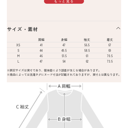
もっと見る
サイズ・素材
肩幅
身幅
袖丈
着丈
XS
41
47
56.5
67
S
44
49.5
58.5
69
M
46
51.5
61
70.5
L
47
54
62
73.5
※表記サイズは実寸であり、個体差により誤差が生じる場合があります。
※商品によっては洗濯タグにヌード寸法が記載されておりますが、実寸とは異なります。