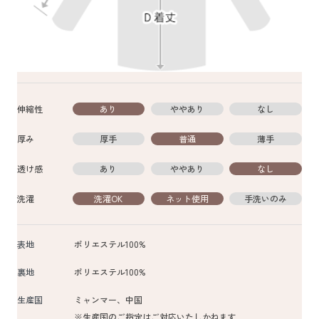
伸縮性
あり
ややあり
なし
厚み
厚手
普通
薄手
透け感
あり
ややあり
なし
洗濯
洗濯OK
ネット使用
手洗いのみ
表地
ポリエステル100%
裏地
ポリエステル100%
生産国
ミャンマー、中国
※生産国のご指定はご対応いたしかねます