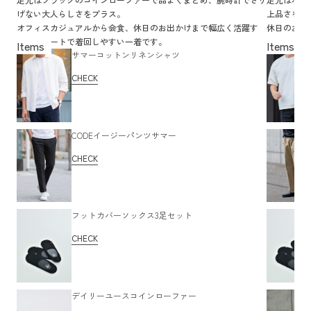
げない大人らしさをプラス。
上品さをキ
オフィスカジュアルから会食、休日のお出かけまで幅広く活躍す
休日のお出
る、スマートで着回しやすい一着です。
過ごしたい
サマーコットンリネンシャツ
CHECK
CODEイージーパンツサマー
CHECK
フットカバーソックス3足セット
CHECK
デイリーユースコインローファー