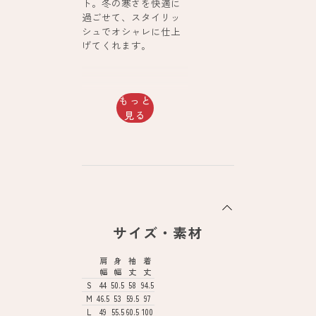
ト。冬の寒さを快適に
過ごせて、スタイリッ
シュでオシャレに仕上
げてくれます。
もっと
見る
サイズ・素材
肩
身
袖
着
幅
幅
丈
丈
S
44
50.5
58
94.5
M
46.5
53
59.5
97
L
49
55.5
60.5
100