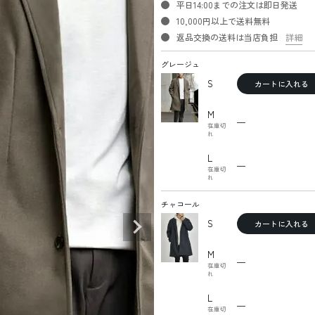
平日14:00までの注文は即日発送
10,000円以上で送料無料
返品交換の送料は当店負担
詳細
グレージュ
S
カートに入れる
M
—
在庫切
れ
L
—
在庫切
れ
チャコール
S
カートに入れる
M
—
在庫切
れ
L
—
在庫切