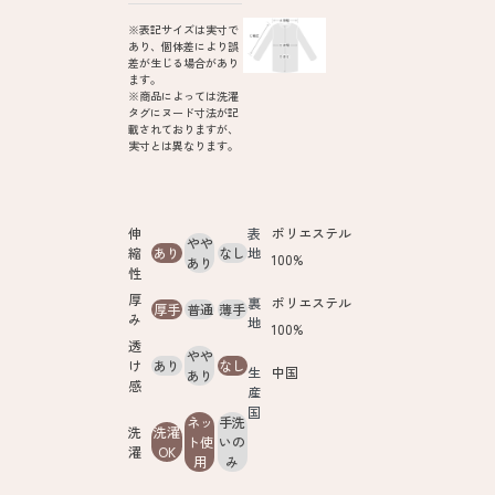
※表記サイズは実寸で
あり、個体差により誤
差が生じる場合があり
ます。
※商品によっては洗濯
タグにヌード寸法が記
載されておりますが、
実寸とは異なります。
伸
表
ポリエステル
やや
縮
あり
なし
地
100%
あり
性
厚
裏
ポリエステル
厚手
普通
薄手
み
地
100%
透
やや
け
あり
なし
生
中国
あり
感
産
国
ネッ
手洗
洗
洗濯
ト使
いの
濯
OK
用
み