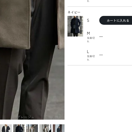
れ
ネイビー
S
カートに入れる
M
—
在庫切
れ
L
—
在庫切
れ
グレージュ