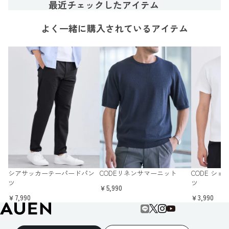
最近チェックしたアイテム
よく一緒に購入されているアイテム
シアサッカーテーパードパン
CODEリネンサマーニット
CODE シ
ツ
ツ
￥5,990
￥7,990
￥3,990