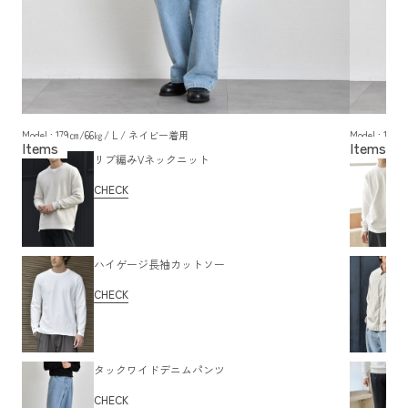
Model : 179㎝/66㎏/ L / ネイビー着用
Model : 1
リブ編みVネックニット
CHECK
ハイゲージ長袖カットソー
CHECK
タックワイドデニムパンツ
CHECK