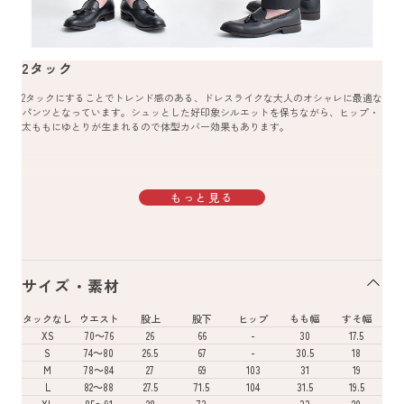
2タック
2タックにすることでトレンド感のある、ドレスライクな大人のオシャレに最適な
パンツとなっています。シュッとした好印象シルエットを保ちながら、ヒップ・
太ももにゆとりが生まれるので体型カバー効果もあります。
もっと見る
サイズ・素材
タックなし
ウエスト
股上
股下
ヒップ
もも幅
すそ幅
XS
70～76
26
66
-
30
17.5
S
74～80
26.5
67
-
30.5
18
M
78～84
27
69
103
31
19
L
82～88
27.5
71.5
104
31.5
19.5
XL
85～91
28
73
-
33
20