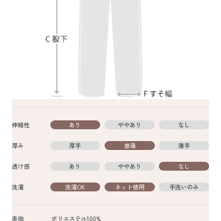
伸縮性
あり
ややあり
なし
厚み
厚手
普通
薄手
透け感
あり
ややあり
なし
洗濯
洗濯OK
ネット使用
手洗いのみ
表地
ポリエステル100%