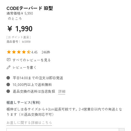
CODEテーパード 旧型
通常価格
¥
5,990
のところ
¥
1,990
[
20
ポイント進呈 ]
商品番号
bl2058
4.45
246
すべてのレビューを見る
レビューを書く
平日14:00までの注文は即日発送
10,000円以上で送料無料
返品交換の送料は当店負担
詳細
裾直しサービス(有料)
裾伸ばしは各サイズから+2cm延長可能です。2-4営業日以内での発送とな
ります（※返品交換対応不可）
お直しに関する詳細はこちら