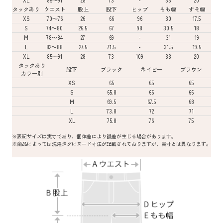
タックあり
ウエスト
股上
股下
ヒップ
もも幅
すそ幅
XS
70～76
26
66
96
30
17.5
S
74～80
26.5
67
98
30.5
18
M
78～84
27
69
-
31
19
L
82～88
27.5
71.5
-
31.5
19.5
XL
85～91
28
73
109
33
20
タックあり
股下
ブラック
ネイビー
ブラウン
カラー別
XS
65
65
65
S
65.8
66
66
M
69.5
67.5
68
L
73.8
72
71
XL
75.8
76
75
※表記サイズは実寸であり、個体差により誤差が生じる場合があります。
※商品によっては洗濯タグにヌード寸法が記載されておりますが、実寸とは異なります。