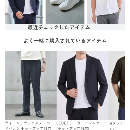
最近チェックしたアイテム
よく一緒に購入されているアイテム
ウォームリラックステーパー
CODE3 テーラードジャケット
麻タッチシ
ドパンツ[セットアップ対応]
(セットアップ対応)
ャツ