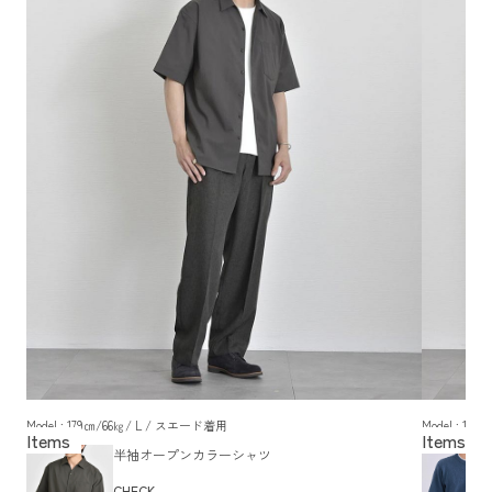
Model : 179㎝/66㎏/ L / スエード着用
Model : 1
半袖オープンカラーシャツ
CHECK