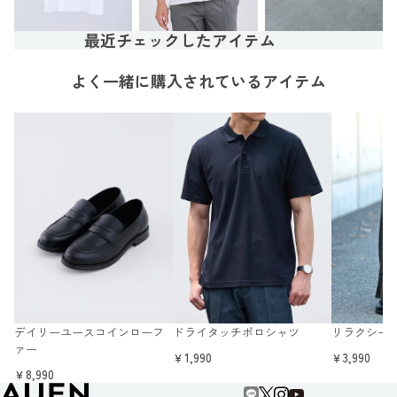
最近チェックしたアイテム
よく一緒に購入されているアイテム
デイリーユースコインローフ
ドライタッチポロシャツ
リラクシー
ァー
￥1,990
￥3,990
￥8,990