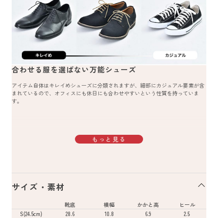
合わせる服を選ばない万能シューズ
アイテム自体はキレイめシューズに分類されますが、細部にカジュアル要素が含
まれているので、オフィスにも休日にも合わせやすいという性質を持っていま
す。
もっと見る
サイズ・素材
靴底
横幅
かかと高
ヒール
S(24.5cm)
28.6
10.8
6.9
2.5