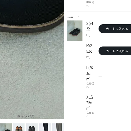
在庫切
れ
スエード
S(24
.5c
カートに入れる
m)
M(2
5.5c
カートに入れる
m)
L(26
.5c
—
m)
在庫切
れ
XL(2
7.5c
—
m)
在庫切
キャンバス
れ