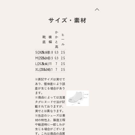
サイズ・素材
か
ヒ
靴
横
か
ー
底
幅
と
ル
高
S(24.5cm)
28.6
10.8
6.9
2.5
M(25.5cm)
29.2
10.9
6.9
2.5
L(26.5cm)
29.6
11
7
2.5
XL(27.5cm)
30.3
11.1
7
2.5
※表記サイズは実寸で
あり、個体差により誤
差が生じる場合があり
ます。
※商品によっては洗濯
タグにヌード寸法が記
載されておりますが、
実寸とは異なります。
※当店のシューズは素
材の特性上、製造工程
や輸送時に一部しわが
生じる場合がございま
す。これは商品の品質