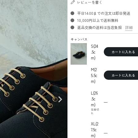
レビューを書く
平日14:00までの注文は即日発送
10,000円以上で送料無料
返品交換の送料は当店負担
詳細
キャンバス
S(24
.5c
カートに入れる
m)
M(2
5.5c
カートに入れる
m)
L(26
.5c
—
m)
在庫切
れ
XL(2
7.5c
—
m)