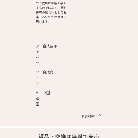
やご使用に影響を与え
るものではなく、素材
特有の風合いとしてお
楽しみいただければと
思います。
ア
合成皮革
ッ
パ
ー
ソ
合成底
ー
ル
生
中国
産
国
表示を隠す
返品・交換は無料で安心