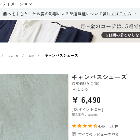
ンフォメーション
熊本を中心とした地震の影響による配送遅延について
詳しくはこちら
キャンバスシューズ
シューズ
革靴
キャンバスシューズ
通常価格
¥
7,490
のところ
¥
6,490
[
65
ポイント進呈 ]
商品番号
as0500
4.45
537
すべてのレビューを見る