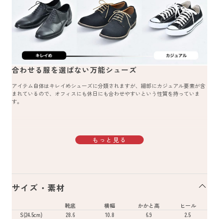
合わせる服を選ばない万能シューズ
アイテム自体はキレイめシューズに分類されますが、細部にカジュアル要素が含
まれているので、オフィスにも休日にも合わせやすいという性質を持っていま
す。
もっと見る
サイズ・素材
靴底
横幅
かかと高
ヒール
S(24.5cm)
28.6
10.8
6.9
2.5