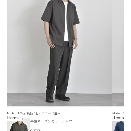
Model : 179㎝/66㎏/ L / スエード着用
Model : 1
半袖オープンカラーシャツ
CHECK