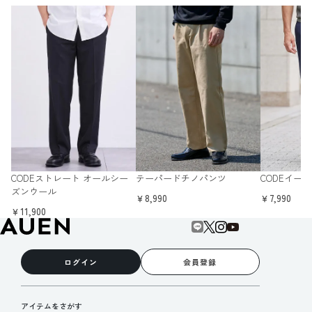
CODEストレート オールシー
テーパードチノパンツ
CODEイー
ズンウール
￥8,990
￥7,990
￥11,900
ログイン
会員登録
アイテムをさがす