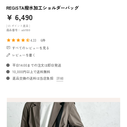
REGiSTA撥水加工ショルダーバッグ
¥
6,490
[
65
ポイント進呈 ]
商品番号
ab1930
4.33
6
すべてのレビューを見る
レビューを書く
平日14:00までの注文は即日発送
10,000円以上で送料無料
返品交換の送料は当店負担
詳細