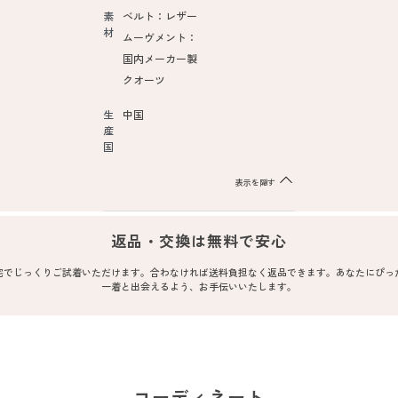
素
ベルト：レザー
材
ムーヴメント：
国内メーカー製
クオーツ
生
中国
産
国
表示を隠す
返品・交換は無料で安心
宅でじっくりご試着いただけます。合わなければ送料負担なく返品できます。あなたにぴっ
一着と出会えるよう、お手伝いいたします。
コーディネート