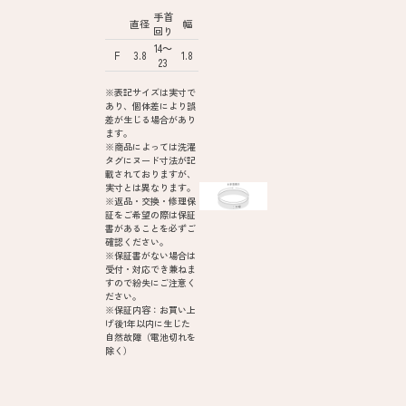
手首
直径
幅
回り
14～
F
3.8
1.8
23
※表記サイズは実寸で
あり、個体差により誤
差が生じる場合があり
ます。
※商品によっては洗濯
タグにヌード寸法が記
載されておりますが、
実寸とは異なります。
※返品・交換・修理保
証をご希望の際は保証
書があることを必ずご
確認ください。
※保証書がない場合は
受付・対応でき兼ねま
すので紛失にご注意く
ださい。
※保証内容：お買い上
げ後1年以内に生じた
自然故障（電池切れを
除く）