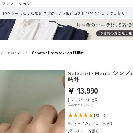
ンフォメーション
熊本を中心とした地震の影響による配送遅延について
詳しくはこちら
Salvatole Marra シンプル腕時計
アクセサリー
Salvatole Marra シン
時計
¥
13,990
[
140
ポイント進呈 ]
商品番号
aa1548
4.57
7
すべてのレビューを見る
レビューを書く