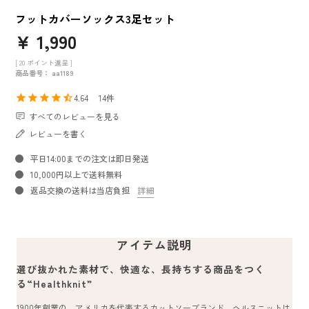
フットカバーソックス3足セット
¥
1,990
[
20
ポイント進呈 ]
商品番号
aa1189
4.64
14
すべてのレビューを見る
レビューを書く
平日14:00までの注文は即日発送
10,000円以上で送料無料
返品交換の送料は当店負担
詳細
アイテム説明
選び抜かれた素材で、快適な、長持ちする商品をつく
る“Healthknit”
1900年創業の、アメリカを代表するカットソーブランド。ヘルスニットは