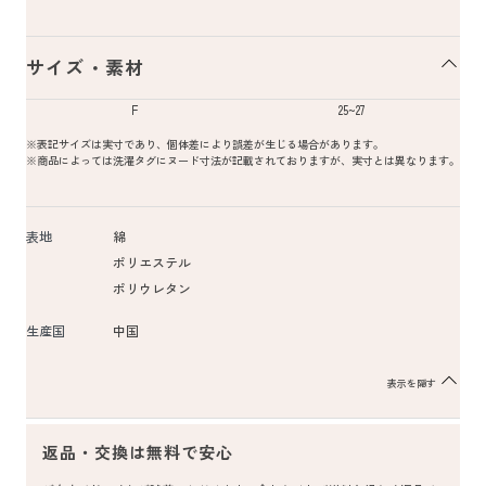
サイズ・素材
F
25~27
※表記サイズは実寸であり、個体差により誤差が生じる場合があります。
※商品によっては洗濯タグにヌード寸法が記載されておりますが、実寸とは異なります。
表地
綿
ポリエステル
ポリウレタン
生産国
中国
表示を隠す
返品・交換は無料で安心