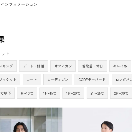
インフォメーション
果
ニット
ンキング
デート・婚活
オフィカジ
普段着・休日
キレイめ
ジャケット
コート
カーディガン
CODEテーパード
ロングパ
5℃以下
6～10℃
11～15℃
16～20℃
21～25℃
26～30℃