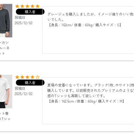
購入者
グレージュを購入しましたが、イメージ通りのいい色
投稿日
いでした。

2025/12/02
【身長：162cm/ 体重：60kg/ 購入サイズ：S】
ンカシ
ルーネ
ット
購入者
夏場の定番になっています。ブラック1枚､ホワイト2
投稿日
購入しています。以前販売されたプレミアムのような
2025/12/02
感のTシャツも再販して欲しいです。

【身長：162.5cm /体重：60kg/ 購入サイズ：M】
ット専
スTシャ