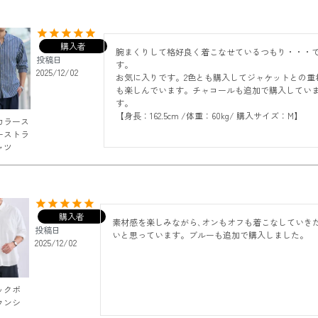
購入者
腕まくりして格好良く着こなせているつもり・・・
投稿日
す。

2025/12/02
お気に入りです。2色とも購入してジャケットとの重
も楽しんでいます。チャコールも追加で購入してい
す。

【身長：162.5cm /体重：60kg/ 購入サイズ：M】
カラース
ーストラ
ャツ
購入者
素材感を楽しみながら､オンもオフも着こなしていき
投稿日
2025/12/02
ックボ
ウンシ