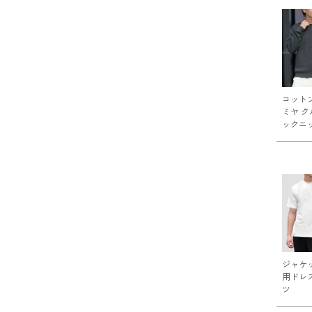
コット
ミヤ ク
ックニ
ジャケ
用ドレ
ツ