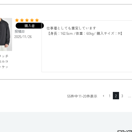
購入者
仕事着としても重宝しています

投稿日
【身長：162.5cm /体重：60kg/ 購入サイズ：M】
2025/11/26
タッチ
カルコ
ャケッ
1
2
3
…
55
件中
11
-
20
件表示