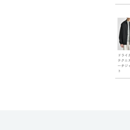
ドライ
テクニ
ーチジ
ト