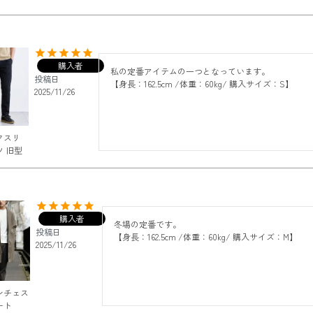
購入者
私の定番アイテムの一つとなっています。

投稿日
【身長：162.5cm /体重：60kg/ 購入サイズ：S】
2025/11/26
クスリ
 旧型
購入者
冬場の定番です。

投稿日
【身長：162.5cm /体重：60kg/ 購入サイズ：M】
2025/11/26
ンチェス
ート