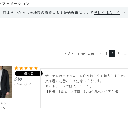
ンフォメーション
熊本を中心とした地震の影響による配送遅延について
詳しくはこちら
1
2
3
…
55
件中
11
-
20
件表示
購入者
新モデルの杢チャコール色が欲しくて購入しました。

投稿日
又冬場の定番として定着しそうです。

2025/12/04
セットアップで購入しました。

【身長：162.5cm /体重：60kg/ 購入サイズ：M】
ジャケッ
ンター