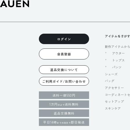
アイテムをさが
ログイン
新作アイテムか
アウター
会員登録
トップス
パンツ
返品交換について
シューズ
バッグ
ご利用ガイド/お問い合わせ
アクセサリー
コーディネート
送料一律550円
セットアップ
1万円
送料無料
以上で
スキンケア
返品交換無料
平日14時
即日発送
までの注文で