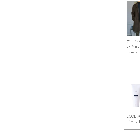
ウール
ンチェ
コート
CODE
アセッ