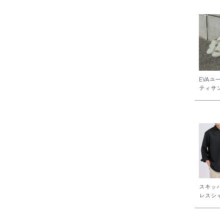
EVAユ
ティサ
スキッ
レスシ