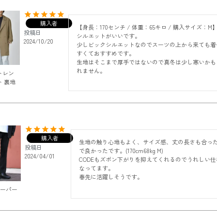
購入者
【身長：170センチ / 体重：65キロ / 購入サイズ：M】
投稿日
シルエットがいいです。

2024/10/20
少しビックシルエットなのでスーツの上から来ても着
すくておすすめです。

生地はそこまで厚手ではないので真冬は少し寒いかも
れません。
トレン
 裏地
購入者
生地の触り心地もよく、サイズ感、丈の長さも合っ
投稿日
で良かったです。(170cm68kg M)

2024/04/01
CODEもズボン下がりを抑えてくれるのでうれしい仕
なってます。

春先に活躍しそうです。
テーパー