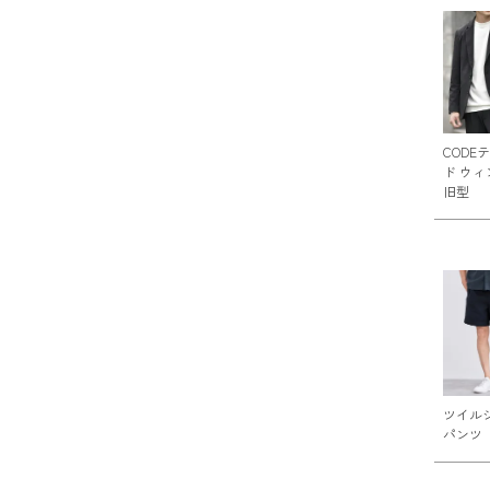
CODE
ド ウィ
旧型
ツイル
パンツ