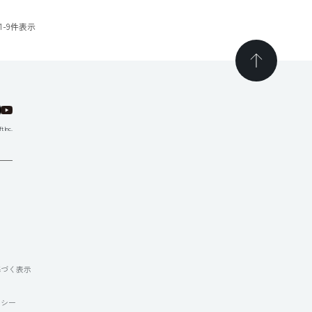
1
-
9
件表示
t Inc.
て
基づく表示
リシー