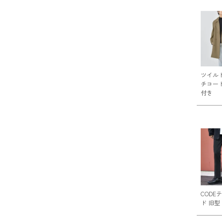
ツイル
チコート
付き
CODE
ド 旧型