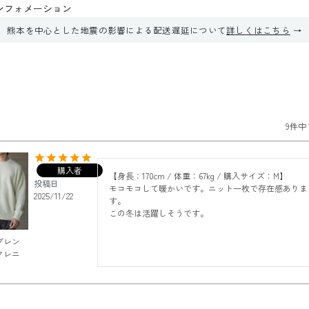
ンフォメーション
熊本を中心とした地震の影響による配送遅延について
詳しくはこちら
9
件中
購入者
【身長：170cm / 体重：67kg / 購入サイズ：M】

投稿日
モコモコして暖かいです。ニット一枚で存在感ありま
2025/11/22
す。

この冬は活躍しそうです。
ブレン
クレニ