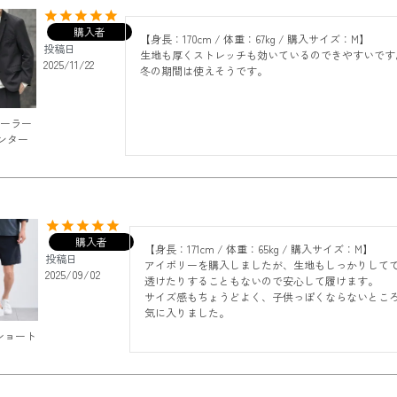
購入者
【身長：170cm / 体重：67kg / 購入サイズ：M】

投稿日
生地も厚くストレッチも効いているのできやすいです。
2025/11/22
冬の期間は使えそうです。
テーラー
ンター
購入者
【身長：171cm / 体重：65kg / 購入サイズ：M】

投稿日
アイボリーを購入しましたが、生地もしっかりして
2025/09/02
透けたりすることもないので安心して履けます。

サイズ感もちょうどよく、子供っぽくならないとこ
気に入りました。
ショート