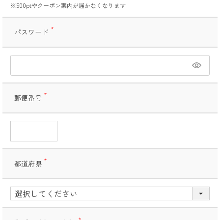
※500ptやクーポン案内が届かなくなります
パスワード
(必
須)
郵便番号
(必
須)
都道府県
(必
須)