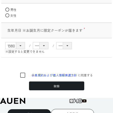
(必
須)
男性
女性
生年月日 ※お誕生月に限定クーポンが届きます
(必
須)
※設定すると変更できません
会員規約および個人情報保護方針
に同意する
登録