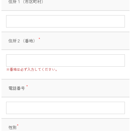
住所１（市区町村）
(必
須)
住所２（番地）
(必
須)
※番地は必ず入力してください。
電話番号
(必
須)
性別