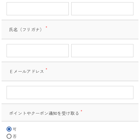
氏名（フリガナ）
(必
須)
Ｅメールアドレス
(必
須)
ポイントやクーポン通知を受け取る
(必
須)
可
否