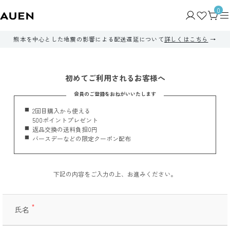
0
熊本を中心とした地震の影響による配送遅延について
詳しくはこちら
初めてご利用されるお客様へ
会員のご登録をおねがいいたします
2回目購入から使える
500ポイントプレゼント
返品交換の送料負担0円
バースデーなどの限定クーポン配布
下記の内容をご入力の上、お進みください。
氏名
(必
須)