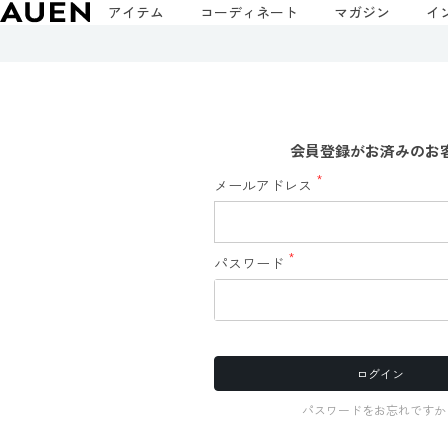
アイテム
コーディネート
マガジン
イ
会員登録がお済みのお
メールアドレス
(必
須)
パスワード
(必
須)
ログイン
パスワードをお忘れですか