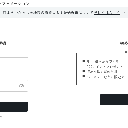
ンフォメーション
熊本を中心とした地震の影響による配送遅延について
詳しくはこちら
客様
初
会
2回目購入から使える
500ポイントプレゼント
返品交換の送料負担0円
バースデーなどの限定クー
？