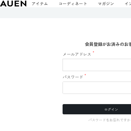
アイテム
コーディネート
マガジン
イ
会員登録がお済みのお
メールアドレス
(必
須)
パスワード
(必
須)
ログイン
パスワードをお忘れですか