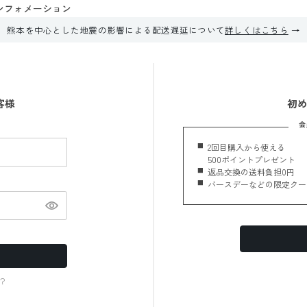
ンフォメーション
熊本を中心とした地震の影響による配送遅延について
詳しくはこちら
客様
初
会
2回目購入から使える
500ポイントプレゼント
返品交換の送料負担0円
バースデーなどの限定クー
？