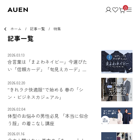
0
ホーム
記事一覧
特集
記事一覧
2026.03.13
合言葉は「まよわネイビー」今選びた
い「信頼カーデ」「旬見えカーデ」
「在宅カーデ」
2026.02.20
”きれラク快適服”で始める 春の「シ
ン・ビジネスカジュアル」
2026.02.04
体型のお悩みの男性必見 「本当に似合
う服」の着こなし講座
2026.01.16