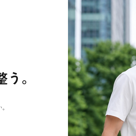
整う。
い。