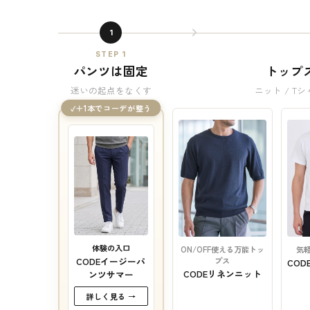
1
STEP 1
パンツは固定
トップ
迷いの起点をなくす
ニット / Tシ
＋1本でコーデが整う
体験の入口
ON/OFF使える万能トッ
気
プス
CODEイージーパ
CO
CODEリネンニット
ンツサマー
詳しく見る →