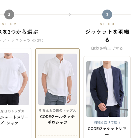
2
3
STEP 2
STEP 3
スを3つから選ぶ
ジャケットを羽織
る
ャツ / ポロシャツ の 3択
印象を格上げする
きちんとの日のトップス
軽な日のトップス
CODEクールタッチ
DEショートスリー
ポロシャツ
羽織るだけで整う
ブTシャツ
CODEジャケットサマ
ー