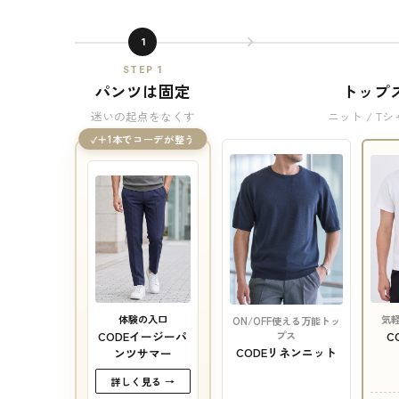
1
STEP 1
パンツは固定
トップ
迷いの起点をなくす
ニット / Tシ
＋1本でコーデが整う
体験の入口
気
ON/OFF使える万能トッ
プス
CODEイージーパ
C
CODEリネンニット
ンツサマー
詳しく見る →