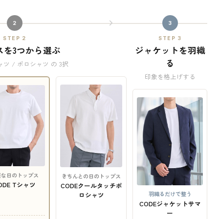
2
3
STEP 2
STEP 3
スを3つから選ぶ
ジャケットを羽織
る
ャツ / ポロシャツ の 3択
印象を格上げする
軽な日のトップス
きちんとの日のトップス
ODE Tシャツ
CODEクールタッチポ
羽織るだけで整う
ロシャツ
CODEジャケットサマ
ー