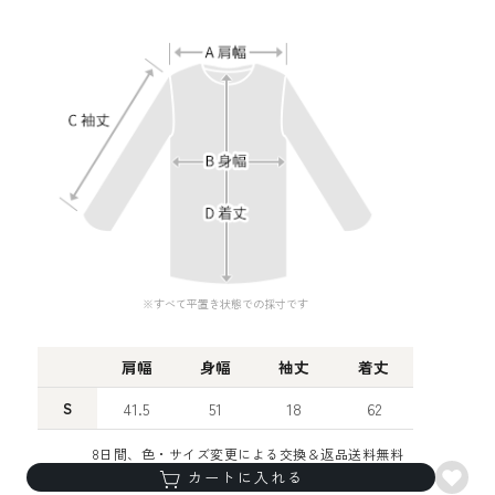
※すべて平置き状態での採寸です
肩幅
身幅
袖丈
着丈
S
41.5
51
18
62
M
43
52
19
63
8日間、色・サイズ変更による交換＆返品送料無料
カートに入れる
L
44.5
54
19.5
65