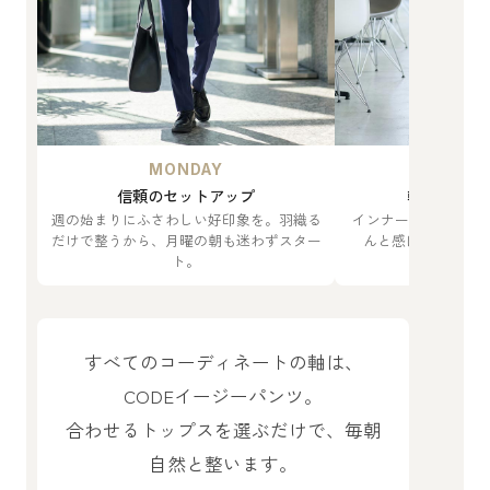
MONDAY
TUES
信頼のセットアップ
軽やかに印
週の始まりにふさわしい好印象を。羽織る
インナーをTシャツ
だけで整うから、月曜の朝も迷わずスター
んと感はそのまま
ト。
すべてのコーディネートの軸は、
CODEイージーパンツ。
合わせるトップスを選ぶだけで、毎朝
自然と整います。