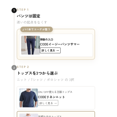
STEP 1
1
パンツは固定
迷いの起点をなくす
＋1本でコーデが整う
体験の入口
CODEイージーパンツサマー
詳しく見る →
STEP 2
2
トップスを3つから選ぶ
ニット / Tシャツ / ポロシャツ の 3択
ON/OFF使える万能トップス
CODEリネンニット
詳しく見る →
気軽な日のトップス