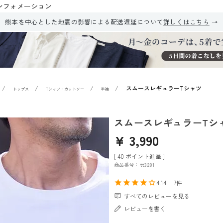
ンフォメーション
熊本を中心とした地震の影響による配送遅延について
詳しくはこちら
スムースレギュラーTシャツ
トップス
Tシャツ・カットソー
半袖
スムースレギュラーTシ
¥
3,990
[
40
ポイント進呈 ]
商品番号
tt3281
4.14
7
すべてのレビューを見る
レビューを書く