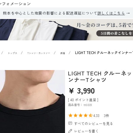
ンフォメーション
熊本を中心とした地震の影響による配送遅延について
詳しくはこちら
LIGHT TECH クルーネックインナ
トップス
Tシャツ・カットソー
長袖
LIGHT TECH クルーネ
ンナーTシャツ
¥
3,990
[
40
ポイント進呈 ]
商品番号
tt3223
4.33
3
すべてのレビューを見る
レビューを書く