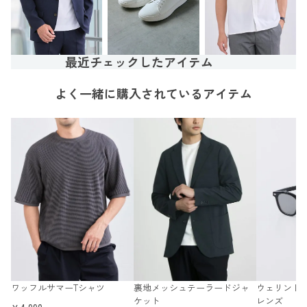
最近チェックしたアイテム
よく一緒に購入されているアイテム
ワッフルサマーTシャツ
裏地メッシュテーラードジャ
ウェリントン
ケット
レンズ