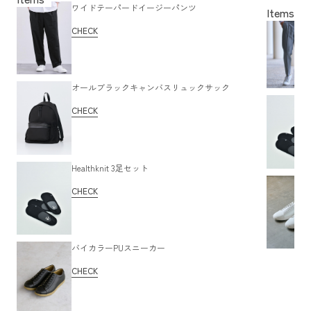
ワイドテーパードイージーパンツ
夏らしい印
CHECK
オールブラックキャンバスリュックサック
CHECK
Healthknit 3足セット
CHECK
バイカラーPUスニーカー
CHECK