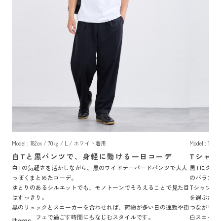
Model : 182㎝ / 70㎏ / L / ホワイト着用
Model : 18
白Tと黒パンツで、身軽に動ける一日コーデ
Tシャ
白Tの気軽さを活かしながら、黒のワイドテーパードパンツで大人
黒Tにグレ
っぽくまとめたコーデ。
のバランス
ゆとりのあるシルエットでも、モノトーンでそろえることで見た目
Tシャツで
はすっきり。
を選ぶだけ
黒のリュックとスニーカーを合わせれば、荷物が多い日の通勤や街
つながりま
歩き、カフェで過ごす時間にもなじむスタイルです。
白スニーカ