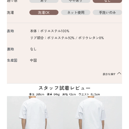
透け感
あり
ややあり
なし
洗濯
洗濯OK
ネット使用
手洗いのみ
表地
本体：ポリエステル100%
リブ部分：ポリエステル92% / ポリウレタン8%
裏地
なし
生産国
中国
表示を隠す
スタッフ試着レビュー