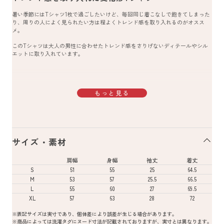
暑い季節にはTシャツ1枚で過ごしたいけど、毎回同じ着こなしで飽きてしまった
り、周りの人によく見られたい方は程よくトレンド感を取り入れるのがオスス
メ。
このTシャツは大人の男性に合わせたトレンド感をさりげないディテールやシル
エットに取り入れています。
もっと見る
サイズ・素材
肩幅
身幅
袖丈
着丈
S
51
55
25
64.5
M
53
57
25.5
66.5
L
55
60
27
69.5
XL
57
63
28
72
※表記サイズは実寸であり、個体差により誤差が生じる場合があります。
※商品によっては洗濯タグにヌード寸法が記載されておりますが、実寸とは異なります。