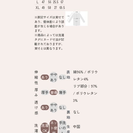
L
47
56
25.5
67
XL
49
58
27
69.5
※表記サイズは実寸で
あり、個体差により誤
差が生じる場合があり
ます。
※商品によっては洗濯
タグにヌード寸法が記
載されておりますが、
実寸とは異なります。
伸
表
綿96% / ポリウ
やや
縮
あり
なし
地
レタン4%
あり
性
リブ部分：97%
厚
厚手
普通
薄手
/ ポリウレタン
み
3%
透
やや
け
あり
なし
あり
裏
なし
感
地
ネッ
手洗
洗
洗濯
生
中国
ト使
いの
濯
OK
産