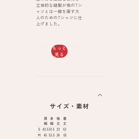
立体的な縫製が他のTシ
ャツとは一線を画す大
人のためのTシャツに仕
上げました。
もっと
見る
サイズ・素材
肩
身
袖
着
幅
幅
丈
丈
S
43.5
51.5
23
63
M
45
53.5
24
65