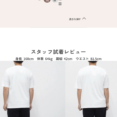
用
み
国
表示を隠す
スタッフ試着レビュー