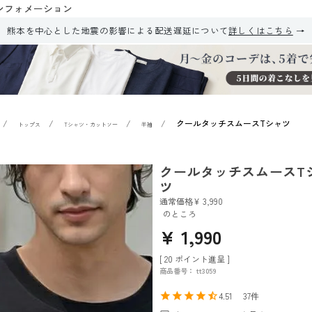
ンフォメーション
熊本を中心とした地震の影響による配送遅延について
詳しくはこちら
クールタッチスムースTシャツ
トップス
Tシャツ・カットソー
半袖
クールタッチスムースT
ツ
通常価格
¥
3,990
のところ
¥
1,990
[
20
ポイント進呈 ]
商品番号
tt3059
4.51
37