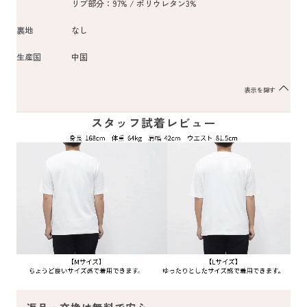
リブ部分：97% / ポリウレタン3%
裏地
なし
生産国
中国
表示を隠す
スタッフ試着レビュー