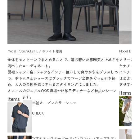
Model 179㎝/66㎏/ L / ホワイト着用
Model 179
全体をモノトーンでまとめることで、落ち着いた雰囲気と上品さを
クリーンな
演出したコーディネート。
たナチュラ
開襟シャツに白Tシャツをインナー使いして爽やかさをプラスしつ
インナーに
つ、ボトムスとシューズはブラックでコーデ全体をぐっと引き締
ほどよいゆ
め、大人の余裕を感じさせるスタイリングにしました。
させてくれ
オフィスカジュアルOKの職場や記念日ディナーなど幅広いシーン
休日に家族
で活躍します。
半袖オープンカラーシャツ
CHECK
CODE テックテーパードパンツ(セットアップ対応)