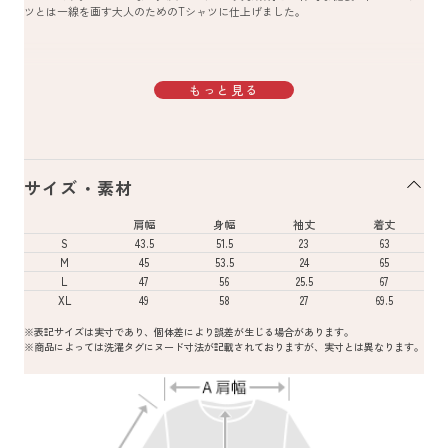
ツとは一線を画す大人のためのTシャツに仕上げました。
もっと見る
サイズ・素材
肩幅
身幅
袖丈
着丈
S
43.5
51.5
23
63
M
45
53.5
24
65
L
47
56
25.5
67
XL
49
58
27
69.5
※表記サイズは実寸であり、個体差により誤差が生じる場合があります。
※商品によっては洗濯タグにヌード寸法が記載されておりますが、実寸とは異なります。