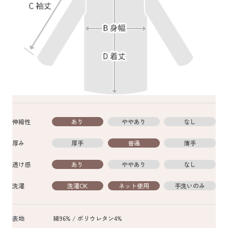
伸縮性
あり
ややあり
なし
厚み
厚手
普通
薄手
透け感
あり
ややあり
なし
洗濯
洗濯OK
ネット使用
手洗いのみ
表地
綿96% / ポリウレタン4%