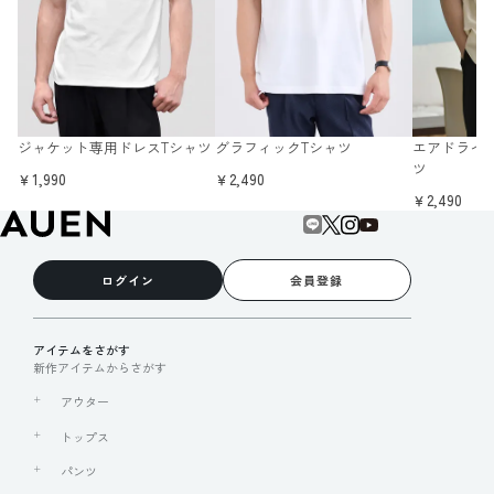
ジャケット専用ドレスTシャツ
グラフィックTシャツ
エアドライ 
ツ
￥1,990
￥2,490
￥2,490
ログイン
会員登録
アイテムをさがす
新作アイテムからさがす
アウター
トップス
パンツ