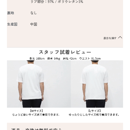
リブ部分：97% / ポリウレタン3%
裏地
なし
生産国
中国
表示を隠す
スタッフ試着レビュー