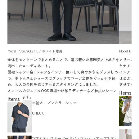
Model 179㎝/66㎏/ L / ホワイト着用
Model 179
全体をモノトーンでまとめることで、落ち着いた雰囲気と上品さを
クリーンな
演出したコーディネート。
たナチュラ
開襟シャツに白Tシャツをインナー使いして爽やかさをプラスしつ
インナーに
つ、ボトムスとシューズはブラックでコーデ全体をぐっと引き締
ほどよいゆ
め、大人の余裕を感じさせるスタイリングにしました。
させてくれ
オフィスカジュアルOKの職場や記念日ディナーなど幅広いシーン
休日に家族
で活躍します。
半袖オープンカラーシャツ
CHECK
CODE テックテーパードパンツ(セットアップ対応)