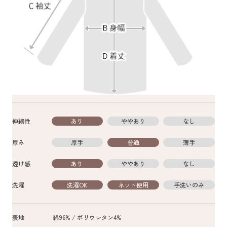
伸縮性
あり
ややあり
なし
厚み
厚手
普通
薄手
透け感
あり
ややあり
なし
洗濯
洗濯OK
ネット使用
手洗いのみ
表地
綿96% / ポリウレタン4%