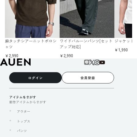
麻タッチシアーニットポロシ
ワイドバルーンパンツ[セット
ジャケット
ャツ
アップ対応]
￥1,990
￥2,990
￥2,990
ログイン
会員登録
アイテムをさがす
新作アイテムからさがす
アウター
トップス
パンツ