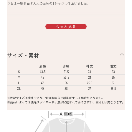
ツとは一線を画す大人のためのTシャツに仕上げました。
もっと見る
サイズ・素材
肩幅
身幅
袖丈
着丈
S
43.5
51.5
23
63
M
45
53.5
24
65
L
47
56
25.5
67
XL
49
58
27
69.5
※表記サイズは実寸であり、個体差により誤差が生じる場合があります。
※商品によっては洗濯タグにヌード寸法が記載されておりますが、実寸とは異なります。