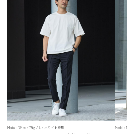
Model : 184㎝ / 72㎏ / L / ホワイト着用
Model : 18