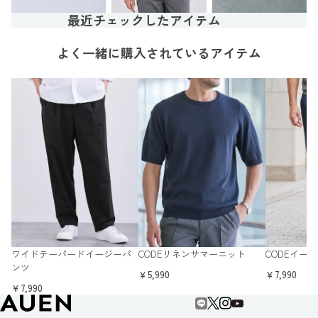
最近チェックしたアイテム
よく一緒に購入されているアイテム
ワイドテーパードイージーパ
CODEリネンサマーニット
CODEイー
ンツ
￥5,990
￥7,990
￥7,990