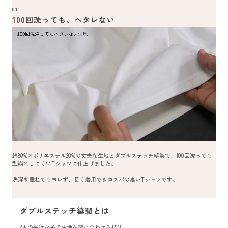
01.
100回洗っても、ヘタレない
綿80%×ポリエステル20%の丈夫な生地とダブルステッチ縫製で、100回洗っても
型崩れしにくいTシャツに仕上げました。
洗濯を重ねてもヨレず、長く着用できコスパの高いTシャツです。
ダブルステッチ縫製とは
2本の平行な糸で生地を縫い合わせる技法。