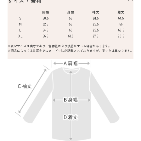
サイズ・素材
肩幅
身幅
袖丈
着丈
S
50.5
56
24.5
64.5
M
52.5
58
25.5
66
L
54.5
60
26.5
68.5
XL
56.5
61.5
27.5
70.5
※表記サイズは実寸であり、個体差により誤差が生じる場合があります。
※商品によっては洗濯タグにヌード寸法が記載されておりますが、実寸とは異なります。