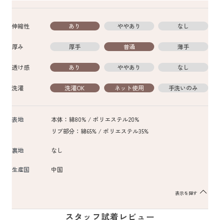
伸縮性
あり
ややあり
なし
厚み
厚手
普通
薄手
透け感
あり
ややあり
なし
洗濯
洗濯OK
ネット使用
手洗いのみ
表地
本体：綿80% / ポリエステル20%
リブ部分：綿65% / ポリエステル35%
裏地
なし
生産国
中国
表示を隠す
スタッフ試着レビュー