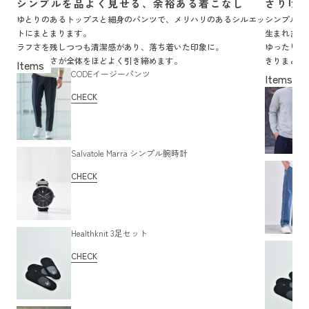
シンプルを品よく見せる、余裕ある着こなし
さりげ
ゆとりのあるトップスと細身のパンツで、メリハリのあるシルエッ
シンプルな
トにまとまります。
生まれます
ラフさを残しつつも清潔感があり、落ち着いた印象に。
ゆったりし
足元の軽さが全体をほどよく引き締めます。
きりまとま
CODEイージーパンツ
気負わずお
CHECK
Salvatole Marra シンプル腕時計
CHECK
Healthknit 3足セット
CHECK