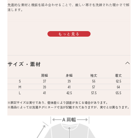
先進的な素材と機能を組み合わせることで、厳しい寒さを洗練された暖かさで解
消します。
もっと見る
サイズ・素材
肩幅
身幅
袖丈
着丈
S
37
39
56
62.5
M
39
41
57
64
L
41
42.5
57.5
65.5
※表記サイズは実寸であり、個体差により誤差が生じる場合があります。
※商品によっては洗濯タグにヌード寸法が記載されておりますが、実寸とは異なります。