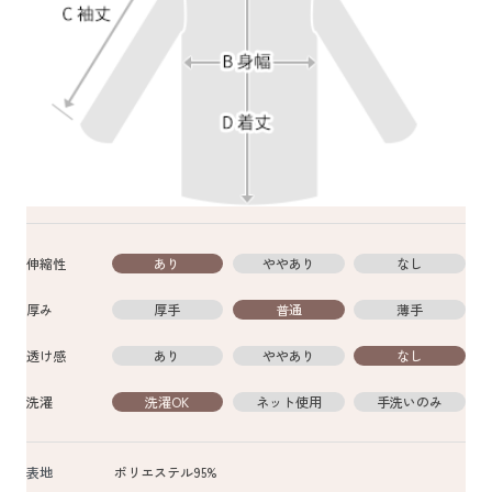
伸縮性
あり
ややあり
なし
厚み
厚手
普通
薄手
透け感
あり
ややあり
なし
洗濯
洗濯OK
ネット使用
手洗いのみ
表地
ポリエステル95%