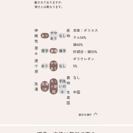
載されておりますが、
実寸とは異なります。
伸
表
本体：ポリエス
やや
縮
あり
なし
地
テル54%
あり
性
綿46%
厚
厚手
普通
薄手
衿部分：綿95%
み
ポリウレタン
透
やや
け
あり
なし
5%
あり
感
裏
なし
ネッ
手洗
地
洗
洗濯
ト使
いの
濯
OK
用
み
生
中国
産
国
表示を隠す