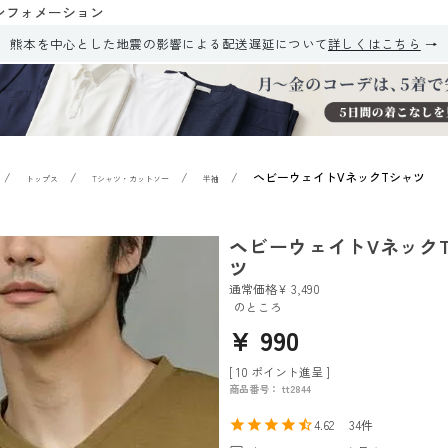
ンフォメーション
熊本を中心とした地震の影響による配送遅延について
詳しくはこちら
ヘビーウェイトVネックTシャツ
トップス
Tシャツ・カットソー
半袖
ヘビーウェイトVネック
ツ
通常価格
¥
3,490
のところ
¥
990
[
10
ポイント進呈 ]
商品番号
tt2844
4.62
34