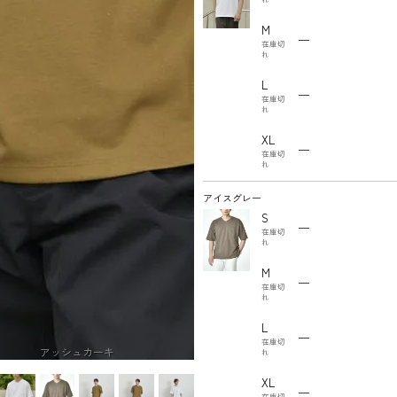
M
—
在庫切
れ
L
—
在庫切
れ
XL
—
在庫切
れ
アイスグレー
S
—
在庫切
れ
M
—
在庫切
れ
L
—
在庫切
アッシュカーキ
れ
XL
—
在庫切