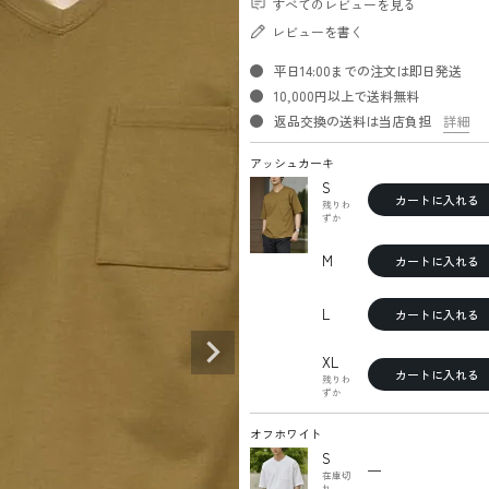
すべてのレビューを見る
レビューを書く
平日14:00までの注文は即日発送
10,000円以上で送料無料
返品交換の送料は当店負担
詳細
アッシュカーキ
S
カートに入れる
残りわ
ずか
M
カートに入れる
L
カートに入れる
XL
カートに入れる
残りわ
ずか
オフホワイト
S
—
在庫切
れ