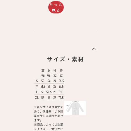
もっと
見る
サイズ・素材
肩
身
袖
着
幅
幅
丈
丈
S
50
54
24
66.5
M
51.5
56
25
67.5
L
55
59.5
26
70
XL
57
62
27
71.5
※表記サイズは実寸で
あり、個体差により誤
差が生じる場合があり
ます。
※商品によっては洗濯
タグにヌード寸法が記