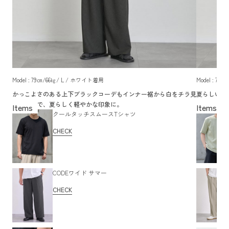
Model : 79㎝/66㎏/ L / ホワイト着用
Model : 7
かっこよさのある上下ブラックコーデもインナー裾から白をチラ見
夏らしい淡
せする事で、夏らしく軽やかな印象に。
ドトップス
クールタッチスムースTシャツ
CHECK
CODEワイド サマー
CHECK