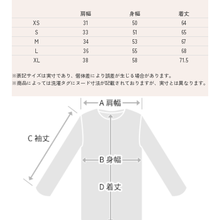
肩幅
身幅
着丈
XS
31
50
64
S
33
51
65
M
34
53
67
L
36
55
68
XL
38
58
71.5
※表記サイズは実寸であり、個体差により誤差が生じる場合があります。
※商品によっては洗濯タグにヌード寸法が記載されておりますが、実寸とは異なります。