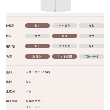
伸縮性
あり
ややあり
なし
厚み
厚手
普通
薄手
透け感
あり
ややあり
なし
洗濯
洗濯OK
ネット使用
手洗いのみ
表地
ポリエステル100%
裏地
なし
生産国
中国
禁止事項
乾燥機使用×
日向干し×