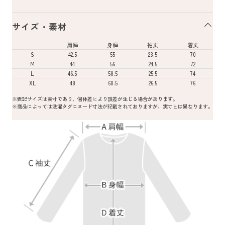
サイズ・素材
肩幅
身幅
袖丈
着丈
S
42.5
55
23.5
70
M
44
56
24.5
72
L
46.5
58.5
25.5
74
XL
48
60.5
26.5
76
※表記サイズは実寸であり、個体差により誤差が生じる場合があります。
※商品によっては洗濯タグにヌード寸法が記載されておりますが、実寸とは異なります。