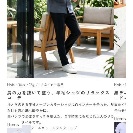
Model : 184㎝ / 72㎏ / L / ネイビー着用
Model : 18
肩の力を抜いて整う、半袖シャツのリラックス
黒デニ
コーデ
ードコ
ゆとりのある半袖オープンカラーシャツに白インナーを合わせ、見
重たく見え
た目も着心地も軽やかに。
合わせなら
黒パンツで全体をすっきり整えた、自宅時間にもなじむ大人のリラ
配色に抜け
ックススタイルです。
クールコットンタンクトップ