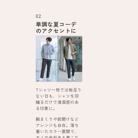
02.
単調な夏コーデ
のアクセントに
Tシャツ一枚では物足り
ない日も、シャツを羽
織るだけで清潔感のあ
る印象に。
腕まくりや前開けなど
アレンジも自在。落ち
着いたカラー展開で、
大人の余裕ある着こな