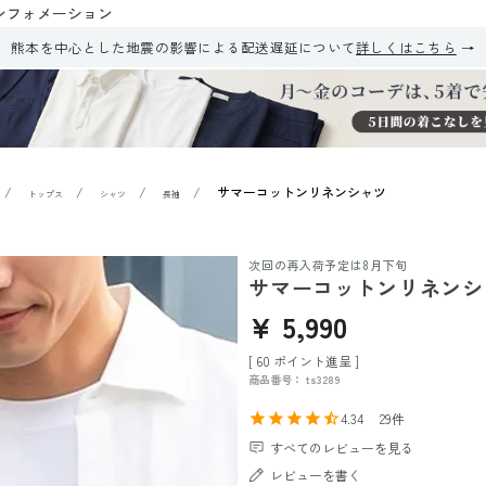
ンフォメーション
熊本を中心とした地震の影響による配送遅延について
詳しくはこちら
サマーコットンリネンシャツ
トップス
シャツ
長袖
次回の再入荷予定は8月下旬
サマーコットンリネンシ
¥
5,990
[
60
ポイント進呈 ]
商品番号
ts3289
4.34
29
すべてのレビューを見る
レビューを書く