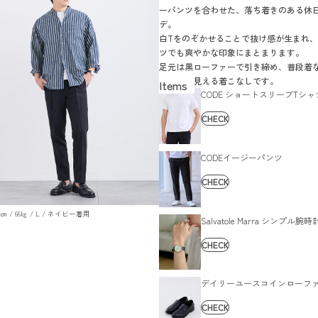
ーパンツを合わせた、落ち着きのある休
デ。
白Tをのぞかせることで抜け感が生まれ
ツでも爽やかな印象にまとまります。
足元は黒ローファーで引き締め、普段着
人っぽく見える着こなしです。
CODE ショートスリーブTシャ
CHECK
CODEイージーパンツ
CHECK
179㎝ / 66㎏ / L / ネイビー着用
Salvatole Marra シンプル腕時
CHECK
デイリーユースコインローフ
CHECK