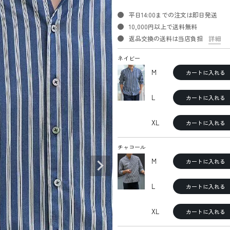
平日14:00までの注文は即日発送
10,000円以上で送料無料
返品交換の送料は当店負担
詳細
ネイビー
M
カートに入れる
L
カートに入れる
XL
カートに入れる
チャコール
M
カートに入れる
L
カートに入れる
XL
カートに入れる