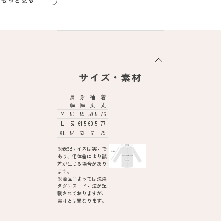
もっと見る
サイズ・素材
肩
身
袖
着
幅
幅
丈
丈
M
50
59
59.5
76
L
52
61.5
60.5
77
XL
54
63
61
79
※表記サイズは実寸で
あり、個体差により誤
差が生じる場合があり
ます。
※商品によっては洗濯
タグにヌード寸法が記
載されておりますが、
実寸とは異なります。