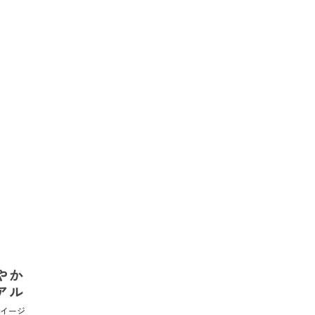
やか
アル
Eイージ