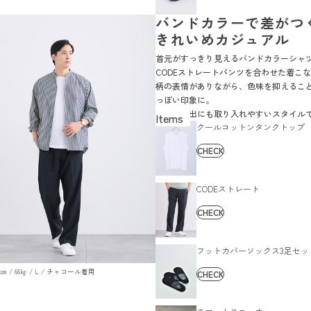
バンドカラーで差がつ
きれいめカジュアル
首元がすっきり見えるバンドカラーシャ
CODEストレートパンツを合わせた着こ
柄の表情がありながら、色味を抑えるこ
っぽい印象に。
休日の外出にも取り入れやすいスタイル
クールコットンタンクトップ
CHECK
CODEストレート
CHECK
フットカバーソックス3足セッ
 179㎝ / 66㎏ / L / チャコール着用
CHECK