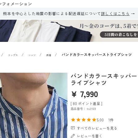
ンフォメーション
熊本を中心とした地震の影響による配送遅延について
詳しくはこちら
バンドカラースキッパーストライプシャツ
トップス
シャツ
長袖
バンドカラースキッパー
ライプシャツ
¥
7,990
[
80
ポイント進呈 ]
商品番号
ts3169
5.00
1
すべてのレビューを見る
レビューを書く