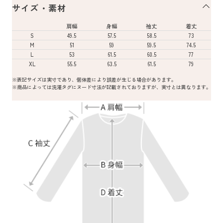
サイズ・素材
肩幅
身幅
袖丈
着丈
S
49.5
57.5
58.5
73
M
51
59
59.5
74.5
L
53
61.5
60.5
77
XL
55.5
63.5
61.5
79
※表記サイズは実寸であり、個体差により誤差が生じる場合があります。
※商品によっては洗濯タグにヌード寸法が記載されておりますが、実寸とは異なります。