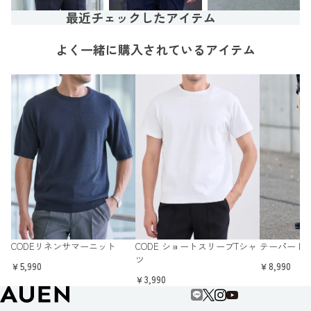
最近チェックしたアイテム
よく一緒に購入されているアイテム
CODEリネンサマーニット
CODE ショートスリーブTシャ
テーパード
ツ
￥5,990
￥8,990
￥3,990