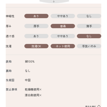
伸縮性
あり
ややあり
なし
厚み
厚手
普通
薄手
透け感
あり
ややあり
なし
洗濯
洗濯OK
ネット使用
手洗いのみ
表地
綿100%
裏地
なし
生産国
中国
禁止事項
乾燥機使用×
漂白剤使用×
表示を隠す