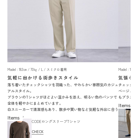
Model : 183㎝ / 70㎏ / L / スミクロ着用
Model : 18
気軽に出かける街歩きスタイル
気張ら
落ち着いたチェックシャツを羽織った、やわらかい雰囲気のカジュ
チェック柄
アルスタイル。
ベージュの
ブラウンのTシャツがほどよい温かみを添え、明るい色のパンツで
もプラス。
全体を軽やかにまとめています。
気負わず着
白スニーカーで清潔感もあり、散歩や買い物など気軽な外出に合う
装いです。
CODEロングスリーブTシャツ
CHECK