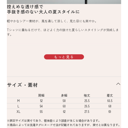
控えめな透け感で
手抜き感のない大人の夏スタイルに
軽やかなシアー素材が、風を通して涼しく、見た目にも爽やか。
Tシャツに重ねるだけで、ほどよく力の抜けた夏らしいスタイリングが完成しま
す。
もっと見る
サイズ・素材
肩幅
身幅
袖丈
着丈
M
52
58
25.5
66.5
L
54
60
26.5
68
XL
55
62
27.5
69
※表記サイズは実寸であり、個体差により誤差が生じる場合があります。
※商品によっては洗濯タグにヌード寸法が記載されておりますが、実寸とは異なります。