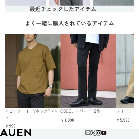
最近チェックしたアイテム
よく一緒に購入されているアイテム
ヘビーウェイトVネックTシャ
CODEテーパード 旧型
ワイドチノ
ツ
￥1,990
￥5,990
￥990