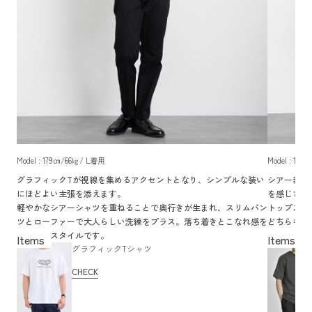
Model : 179㎝/66㎏/ L着用
Model : 1
グラフィックTが視線を集めるアクセントとなり、シンプルな装い
シアー素材
にほどよい主張を添えます。
を感じさせ
軽やかなシアーシャツを重ねることで奥行きが生まれ、スリムパン
トップスと
ツとローファーで大人らしい洗練をプラス。落ち着きとこなれ感を
どちらも彩
両立したスタイルです。
人の軽快さ
グラフィックTシャツ
CHECK