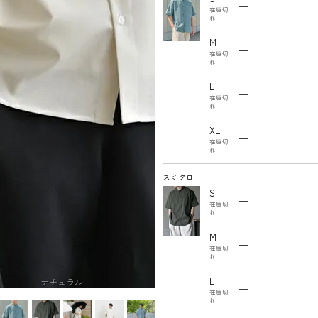
—
在庫切
れ
M
—
在庫切
れ
L
—
在庫切
れ
XL
—
在庫切
れ
スミクロ
S
—
在庫切
れ
M
—
在庫切
れ
L
ナチュラル
—
在庫切
れ