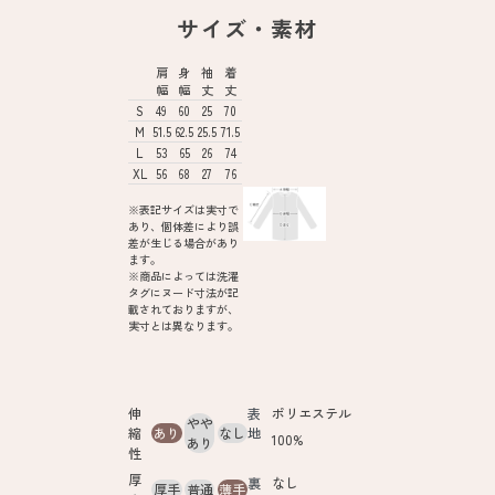
サイズ・素材
肩
身
袖
着
幅
幅
丈
丈
S
49
60
25
70
M
51.5
62.5
25.5
71.5
L
53
65
26
74
XL
56
68
27
76
※表記サイズは実寸で
あり、個体差により誤
差が生じる場合があり
ます。
※商品によっては洗濯
タグにヌード寸法が記
載されておりますが、
実寸とは異なります。
伸
表
ポリエステル
やや
縮
あり
なし
地
100%
あり
性
厚
裏
なし
厚手
普通
薄手