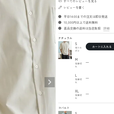
すべてのレビューを見る
レビューを書く
平日14:00までの注文は即日発送
10,000円以上で送料無料
返品交換の送料は当店負担
詳細
ナチュラル
S
カートに入れる
残りわ
ずか
M
—
在庫切
れ
L
—
在庫切
れ
XL
—
在庫切
れ
コバルト
S