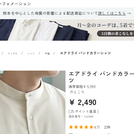
ンフォメーション
熊本を中心とした地震の影響による配送遅延について
詳しくはこちら
エアドライ バンドカラーシャツ
トップス
シャツ
半袖
エアドライ バンドカラ
ツ
通常価格
¥
5,990
のところ
¥
2,490
[
25
ポイント進呈 ]
商品番号
ts3044
4.77
22