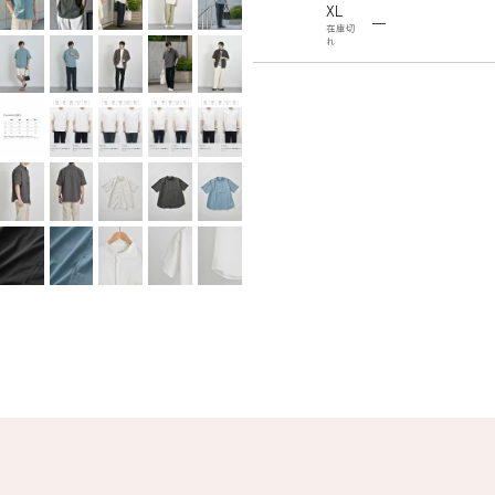
XL
—
在庫切
れ