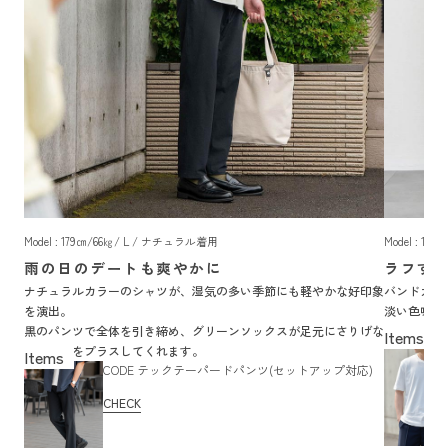
Model : 179㎝/66㎏/ L / ナチュラル着用
Model : 1
雨の日のデートも爽やかに
ラフす
ナチュラルカラーのシャツが、湿気の多い季節にも軽やかな好印象
バンドカラ
を演出。
淡い色味で
黒のパンツで全体を引き締め、グリーンソックスが足元にさりげな
くれるため
い洒落感をプラスしてくれます。
CODE テックテーパードパンツ(セットアップ対応)
CHECK