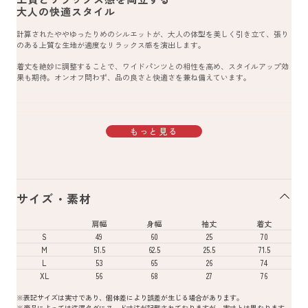
大人の快適スタイル
計算されたややゆったりめのシルエットが、大人の体型を美しく引き立て、張り
のある上質な生地が適度なリラックス感を演出します。
着丈を絶妙に調整することで、ワイドパンツとの相性を高め、スタイルアップ効
果も期待。オンオフ問わず、品の良さと快適さを兼ね備えています。
もっと見る
サイズ・素材
肩幅
身幅
袖丈
着丈
S
49
60
25
70
M
51.5
62.5
25.5
71.5
L
53
65
26
74
XL
56
68
27
76
※表記サイズは実寸であり、個体差により誤差が生じる場合があります。
※商品によっては洗濯タグにヌード寸法が記載されておりますが、実寸とは異なります。