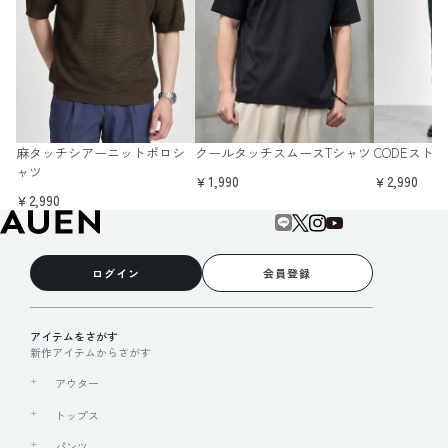
麻タッチシアーニットポロシ
クールタッチスムースTシャツ
CODEスト
ャツ
￥1,990
￥2,990
￥2,990
ログイン
会員登録
アイテムをさがす
新作アイテムからさがす
アウター
トップス
パンツ