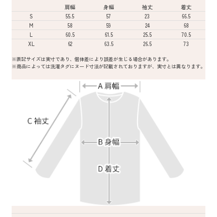
肩幅
身幅
袖丈
着丈
S
55.5
57
23
66.5
M
58
59
24
68
L
60.5
61.5
25.5
70.5
XL
62
63.5
26.5
73
※表記サイズは実寸であり、個体差により誤差が生じる場合があります。
※商品によっては洗濯タグにヌード寸法が記載されておりますが、実寸とは異なります。