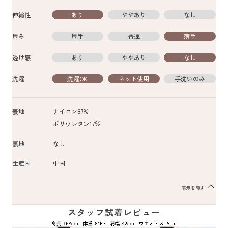
伸縮性
あり
ややあり
なし
厚み
厚手
普通
薄手
透け感
あり
ややあり
なし
洗濯
洗濯OK
ネット使用
手洗いのみ
表地
ナイロン87%
ポリウレタン17％
裏地
なし
生産国
中国
表示を隠す
スタッフ試着レビュー