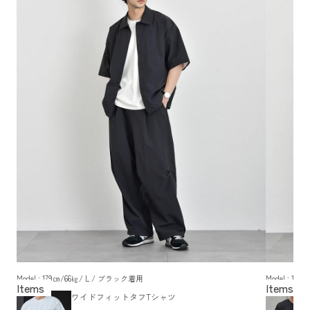
Model : 179㎝/66㎏/ L / ブラック着用
Model : 1
ワイドフィットタフTシャツ