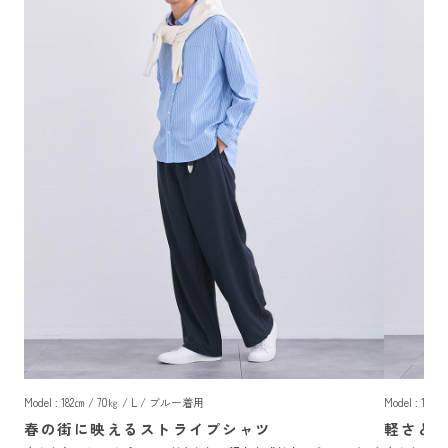
Model : 182㎝ / 70㎏ / L / ブルー着用
Model : 18
春の街に映えるストライプシャツ
軽さと