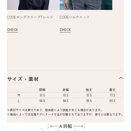
CODEロングスリーブTシャツ
CODEシルクニット
CHECK
CHECK
サイズ・素材
肩幅
身幅
袖丈
着丈
M
51.5
61.5
57.5
77.5
L
54.5
64.5
59.5
80.5
※表記サイズは実寸であり、個体差により誤差が生じる場合があります。
※商品によっては洗濯タグにヌード寸法が記載されておりますが、実寸とは異なります。