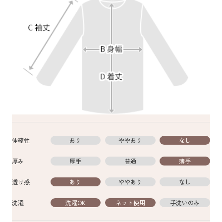
伸縮性
あり
ややあり
なし
厚み
厚手
普通
薄手
透け感
あり
ややあり
なし
洗濯
洗濯OK
ネット使用
手洗いのみ