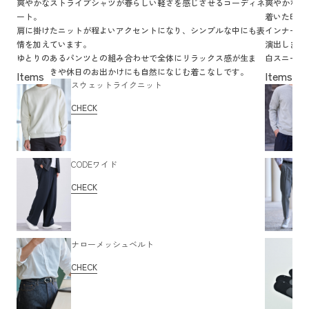
爽やかなストライプシャツが春らしい軽さを感じさせるコーディネ
爽やかなブ
ート。
着いた印象
肩に掛けたニットが程よいアクセントになり、シンプルな中にも表
インナーの
情を加えています。
演出します
ゆとりのあるパンツとの組み合わせで全体にリラックス感が生ま
白スニーカ
れ、街歩きや休日のお出かけにも自然になじむ着こなしです。
の休日にぴ
スウェットライクニット
CHECK
CODEワイド
CHECK
ナローメッシュベルト
CHECK