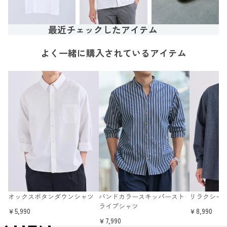
最近チェックしたアイテム
よく一緒に購入されているアイテム
オックスボタンダウンシャツ
バンドカラースキッパースト
リラクシー
ライプシャツ
￥5,990
￥8,990
￥7,990