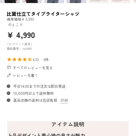
比翼仕立てタイプライターシャツ
通常価格
¥
5,990
のところ
¥
4,990
[
50
ポイント進呈 ]
商品番号
ts3015
4.33
6
すべてのレビューを見る
レビューを書く
平日14:00までの注文は即日発送
10,000円以上で送料無料
返品交換の送料は当店負担
詳細
アイテム説明
上品デザインと着心地の良さが魅力