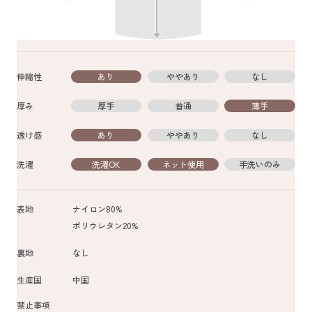
伸縮性
あり
ややあり
なし
厚み
厚手
普通
薄手
透け感
あり
ややあり
なし
洗濯
洗濯OK
ネット使用
手洗いのみ
表地
ナイロン80%
ポリウレタン20%
裏地
なし
生産国
中国
禁止事項