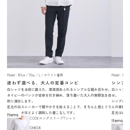
Model : 183㎝ / 70㎏ / L / ホワイト着用
Model : 18
迷わず選べる、大人の定番コンビ
シンプ
白シャツを主役に据えた、清潔感あふれるシンプルな組み合わせ。
白シャツと
ネイビーのパンツが全体を引き締め、落ち着いた大人の雰囲気を自
せ。
然に演出します。
シンプルな
足元の白スニーカーで軽やかさを加えることで、きちんと感とリラ
人の雰囲気
ックス感がほどよく調和した着こなしです。
足元は白ス
CODEロングスリーブTシャツ
仕上げまし
CHECK