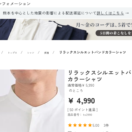
ンフォメーション
熊本を中心とした地震の影響による配送遅延について
詳しくはこちら
リラックスシルエットバンドカラーシャツ
トップス
シャツ
長袖
リラックスシルエットバ
カラーシャツ
通常価格
¥
5,990
のところ
¥
4,990
[
50
ポイント進呈 ]
商品番号
ts2990
5.00
3