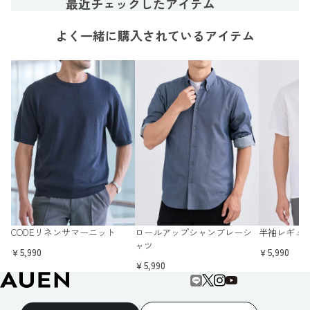
最近チェックしたアイテム
よく一緒に購入されているアイテム
CODEリネンサマーニット
ロールアップシャンブレーシ
半袖レギュ
ャツ
￥5,990
￥5,990
￥5,990