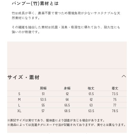
バンブー(竹)素材とは
竹は成長が早く、農薬不要で育つため環境負荷が少ないサステナブルな天
然素材になります。
その繊維を抽出した素材は抗菌・消臭・吸湿性に優れており、耐久性にも
強いのが特徴です。
サイズ・素材
肩幅
身幅
袖丈
着丈
S
51
62
61.5
73.5
M
53.5
64
62
75
L
55
66.5
63
77
XL
57
68.5
63.5
78.5
※表記サイズは実寸であり、個体差により誤差が生じる場合があります。
※商品によっては洗濯タグにヌード寸法が記載されておりますが、実寸とは異なります。