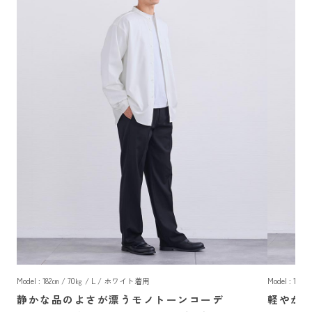
Model : 182㎝ / 70㎏ / L / ホワイト着用
Model : 18
静かな品のよさが漂うモノトーンコーデ
軽やか