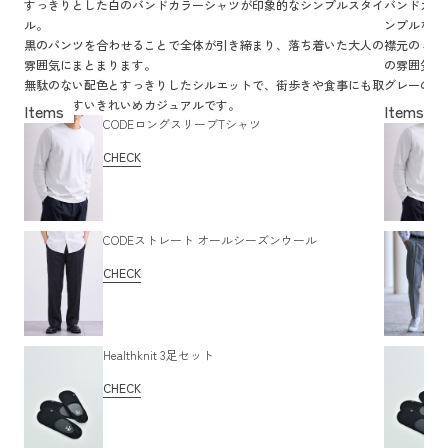
すっきりとした白のバンドカラーシャツが印象的なシンプルスタイ
バンドカラ
ル。
ンプルな組
黒のパンツを合わせることで全体が引き締まり、落ち着いた大人の
襟元のミニ
雰囲気にまとまります。
の雰囲気を
無駄のない配色とすっきりしたシルエットで、街歩きや食事にも取
グレーのパ
り入れやすいきれいめカジュアルです。
会的な印象
CODEロングスリーブTシャツ
CHECK
CODEストレート オールシーズンウール
CHECK
Healthknit 3足セット
CHECK