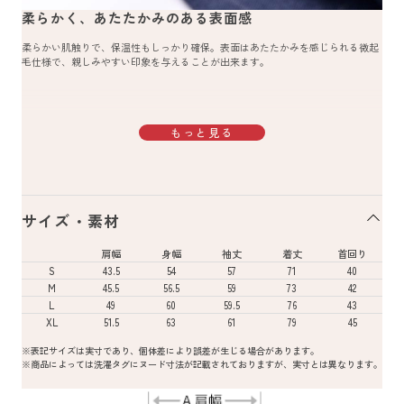
柔らかく、あたたかみのある表面感
柔らかい肌触りで、保温性もしっかり確保。表面はあたたかみを感じられる微起
毛仕様で、親しみやすい印象を与えることが出来ます。
もっと見る
サイズ・素材
肩幅
身幅
袖丈
着丈
首回り
S
43.5
54
57
71
40
M
45.5
56.5
59
73
42
L
49
60
59.5
76
43
XL
51.5
63
61
79
45
※表記サイズは実寸であり、個体差により誤差が生じる場合があります。
※商品によっては洗濯タグにヌード寸法が記載されておりますが、実寸とは異なります。