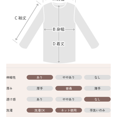
伸縮性
あり
ややあり
なし
厚み
厚手
普通
薄手
透け感
あり
ややあり
なし
洗濯
洗濯OK
ネット使用
手洗いのみ