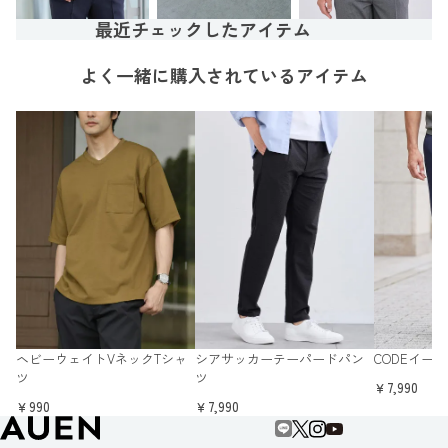
最近チェックしたアイテム
よく一緒に購入されているアイテム
ヘビーウェイトVネックTシャ
シアサッカーテーパードパン
CODEイー
ツ
ツ
￥7,990
￥990
￥7,990