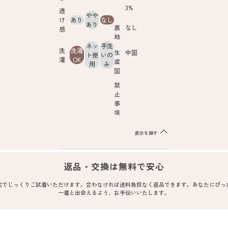
3%
透
やや
け
あり
なし
あり
裏
なし
感
地
ネッ
手洗
洗
洗濯
生
中国
ト使
いの
濯
OK
産
用
み
国
禁
止
事
項
表示を隠す
返品・交換は無料で安心
宅でじっくりご試着いただけます。合わなければ送料負担なく返品できます。あなたにぴっ
一着と出会えるよう、お手伝いいたします。