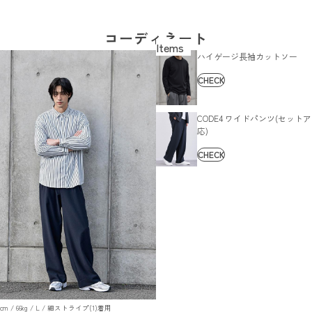
コーディネート
ハイゲージ長袖カットソー
CHECK
CODE4 ワイドパンツ(セット
応)
CHECK
179cm / 66kg / L / 細ストライプ(1)着用