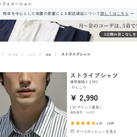
ンフォメーション
熊本を中心とした地震の影響による配送遅延について
詳しくはこちら
ストライプシャツ
トップス
シャツ
長袖
ストライプシャツ
通常価格
¥
4,990
のところ
¥
2,990
[
30
ポイント進呈 ]
商品番号
ts2071
4.49
65
すべてのレビューを見る