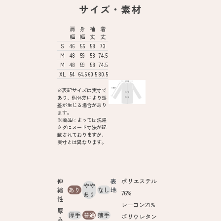
サイズ・素材
肩
身
袖
着
幅
幅
丈
丈
S
46
56
58
73
M
48
59
58
74.5
M
48
59
58
74.5
XL
54
64.5
60.5
80.5
※表記サイズは実寸で
あり、個体差により誤
差が生じる場合があり
ます。
※商品によっては洗濯
タグにヌード寸法が記
載されておりますが、
実寸とは異なります。
伸
表
ポリエステル
やや
縮
あり
なし
地
76%
あり
性
レーヨン21%
厚
厚手
普通
薄手
ポリウレタン
み