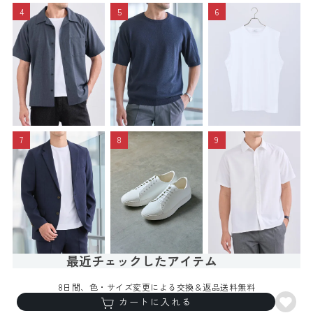
4
5
6
7
8
9
最近チェックしたアイテム
8日間、色・サイズ変更による交換＆返品送料無料
よく一緒に購入されているアイテム
カートに入れる