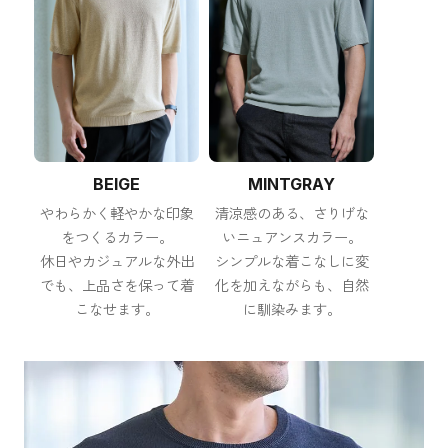
BEIGE
MINTGRAY
やわらかく軽やかな印象
清涼感のある、さりげな
をつくるカラー。
いニュアンスカラー。
休日やカジュアルな外出
シンプルな着こなしに変
でも、上品さを保って着
化を加えながらも、自然
こなせます。
に馴染みます。