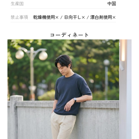
生産国
中国
禁止事項
乾燥機使用× / 日向干し× / 漂白剤使用×
コーディネート