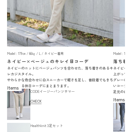
Model : 179㎝ / 66㎏ / L / ネイビー着用
Model : 18
ネイビー×ベージュのキレイ目コーデ
落ち着
ネイビーのニットにベージュパンツを合わせた、落ち着きのあるキ
ネイビーの
レカジスタイル。
上がってい
やわらかな色合わせに白スニーカーで軽さを足し、普段着でもきち
グレーのパ
んと見える休日コーデにまとまります。
いコーディ
CODEイージーパンツサマー
足元の白ス
みやすい雰
CHECK
Healthknit 3足セット