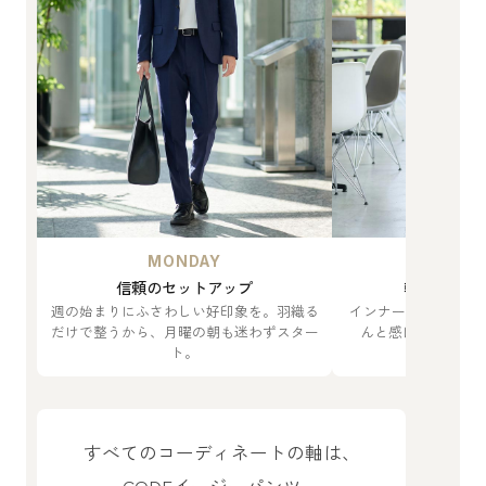
MONDAY
TUES
信頼のセットアップ
軽やかに印
週の始まりにふさわしい好印象を。羽織る
インナーをTシャツ
だけで整うから、月曜の朝も迷わずスター
んと感はそのまま
ト。
すべてのコーディネートの軸は、
CODEイージーパンツ。