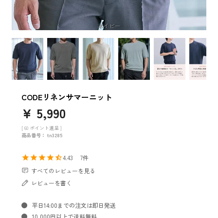
ネイビー
CODEリネンサマーニット
¥
5,990
[
60
ポイント進呈 ]
商品番号
tn3285
4.43
7
すべてのレビューを見る
レビューを書く
平日14:00までの注文は即日発送
10,000円以上で送料無料