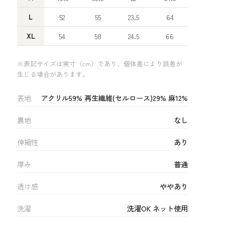
L
52
55
23.5
64
XL
54
58
24.5
66
※表記サイズは実寸（cm）であり、個体差により誤差が
生じる場合があります。
表地
アクリル59% 再生繊維(セルロース)29% 麻12%
裏地
なし
伸縮性
あり
厚み
普通
透け感
ややあり
洗濯
洗濯OK ネット使用