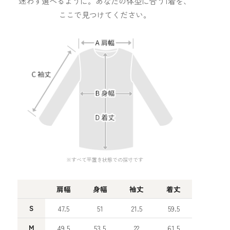
迷わず選べるように。あなたの体型に合う1着を、
ここで見つけてください。
※すべて平置き状態での採寸です
肩幅
身幅
袖丈
着丈
S
47.5
51
21.5
59.5
M
49.5
53.5
22
61.5