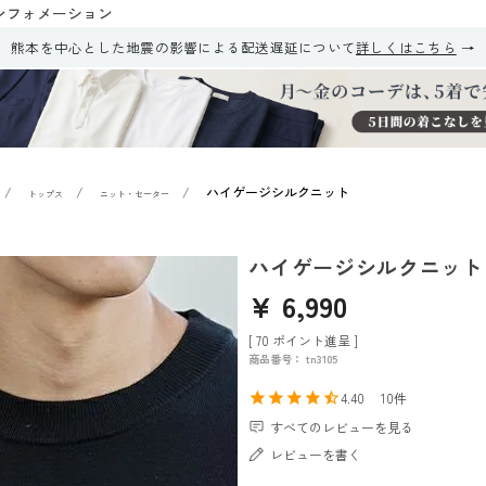
ンフォメーション
熊本を中心とした地震の影響による配送遅延について
詳しくはこちら
ハイゲージシルクニット
トップス
ニット・セーター
ハイゲージシルクニット
¥
6,990
[
70
ポイント進呈 ]
商品番号
tn3105
4.40
10
すべてのレビューを見る
レビューを書く