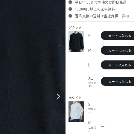
平日14:00までの注文は即日発送
10,000円以上で送料無料
返品交換の送料は当店負担
詳細
ブラック
S
カートに入れる
M
カートに入れる
L
カートに入れる
XL
カートに入れる
残りわ
ずか
ホワイト
S
—
在庫切
れ
M
—
在庫切
れ