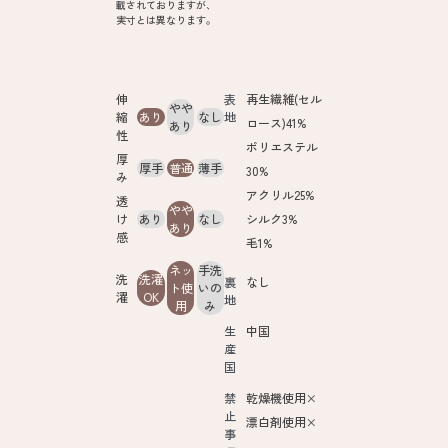
載されておりますが、
実寸とは異なります。
伸
表
再生繊維(セル
やや
縮
あり
なし
地
ロース)41%
あり
性
ポリエステル
厚
厚手
普通
薄手
30%
み
アクリル25%
透
やや
け
あり
なし
シルク3%
あり
感
毛1%
ネッ
手洗
洗
洗濯
裏
なし
ト使
いの
濯
OK
地
用
み
生
中国
産
国
禁
乾燥機使用×
止
漂白剤使用×
事