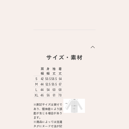
サイズ・素材
肩
身
袖
着
幅
幅
丈
丈
S
42
50.5
58.5
64
M
44
52.5
59.5
67
L
44
54
60
68
XL
46
56
61
70
※表記サイズは実寸で
あり、個体差により誤
差が生じる場合があり
ます。
※商品によっては洗濯
タグにヌード寸法が記