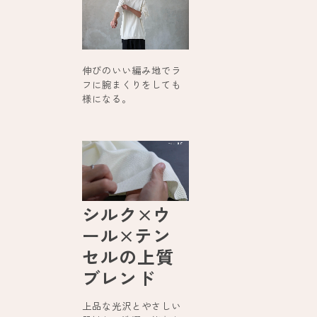
伸びのいい編み地でラ
フに腕まくりをしても
様になる。
シルク×ウ
ール×テン
セルの上質
ブレンド
上品な光沢とやさしい