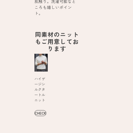
肌触り。洗濯可能なと
ころも嬉しいポイン
ト。
同素材のニット
もご用意してお
ります
ハイゲ
ージシ
ルクタ
ートル
ニット
CHECK