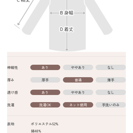
伸縮性
あり
ややあり
なし
厚み
厚手
普通
薄手
透け感
あり
ややあり
なし
洗濯
洗濯OK
ネット使用
手洗いのみ
表地
ポリエステル52%
綿48%