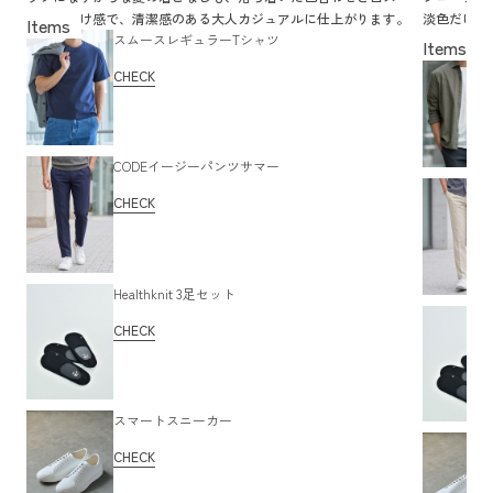
カーの抜け感で、清潔感のある大人カジュアルに仕上がります。
淡色だけで
スムースレギュラーTシャツ
すぎず大人
CHECK
CODEイージーパンツサマー
CHECK
Healthknit 3足セット
CHECK
スマートスニーカー
CHECK