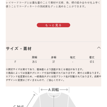
レイヤードコーデとは重ね着のことで素材や丈感、色、柄の組み合わせを上手く
使うことでコーディネートの完成度をグッと高めることができます。
もっと見る
サイズ・素材
肩幅
身幅
袖丈
着丈
F
29.5
37
-
67.5
※表記サイズは実寸であり、個体差により誤差が生じる場合があります。
※商品によっては洗濯タグにヌード寸法が記載されておりますが、実寸とは異なります。
※ブランド名変更のため、一部商品タグには旧ブランド名が記載されております。品質や
デザインに変更はございませんので、ご安心ください。