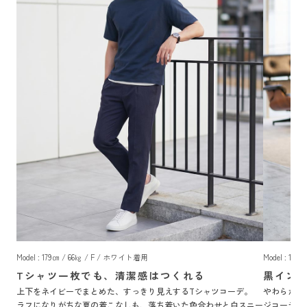
Model : 179㎝ / 66㎏ / F / ホワイト着用
Model : 17
Tシャツ一枚でも、清潔感はつくれる
黒イン
上下をネイビーでまとめた、すっきり見えするTシャツコーデ。
やわらかな
ラフになりがちな夏の着こなしも、落ち着いた色合わせと白スニー
ジコーデ。