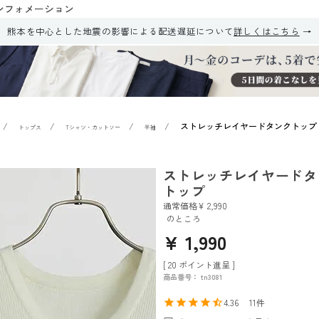
ンフォメーション
熊本を中心とした地震の影響による配送遅延について
詳しくはこちら
ストレッチレイヤードタンクトップ
トップス
Tシャツ・カットソー
半袖
ストレッチレイヤードタ
トップ
通常価格
¥
2,990
のところ
¥
1,990
[
20
ポイント進呈 ]
商品番号
tn3081
4.36
11