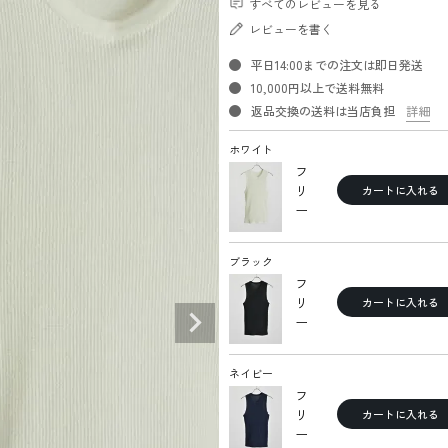
すべてのレビューを見る
レビューを書く
平日14:00までの注文は即日発送
10,000円以上で送料無料
返品交換の送料は当店負担
詳細
ホワイト
フ
リ
カートに入れる
ー
ブラック
フ
リ
カートに入れる
ー
ネイビー
フ
リ
カートに入れる
ー