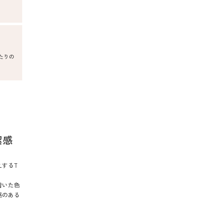
たりの
潔感
えするT
着いた色
感のある