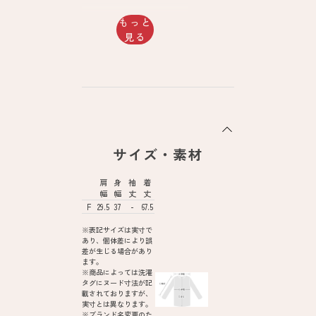
もっと
見る
サイズ・素材
肩
身
袖
着
幅
幅
丈
丈
F
29.5
37
-
67.5
※表記サイズは実寸で
あり、個体差により誤
差が生じる場合があり
ます。
※商品によっては洗濯
タグにヌード寸法が記
載されておりますが、
実寸とは異なります。
※ブランド名変更のた