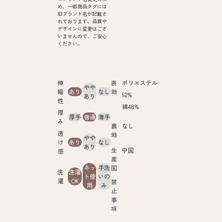
め、一部商品タグには
旧ブランド名が記載さ
れております。品質や
デザインに変更はござ
いませんので、ご安心
ください。
伸
表
ポリエステル
やや
縮
あり
なし
地
52%
あり
性
綿48%
厚
厚手
普通
薄手
み
裏
なし
透
地
やや
け
あり
なし
あり
生
中国
感
産
ネッ
手洗
国
洗
洗濯
ト使
いの
濯
OK
禁
用
み
止
事
項