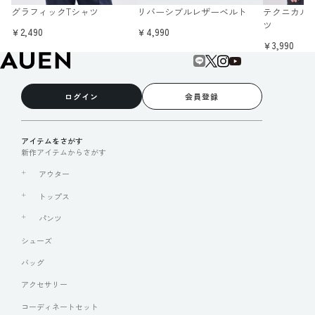
グラフィックTシャツ
リバーシブルレザーベルト
テクニカル
ツ
￥2,490
￥4,990
￥3,990
ログイン
会員登録
アイテムをさがす
新作アイテムからさがす
アウター
トップス
パンツ
シューズ
バッグ
アクセサリー
コーディネートセット