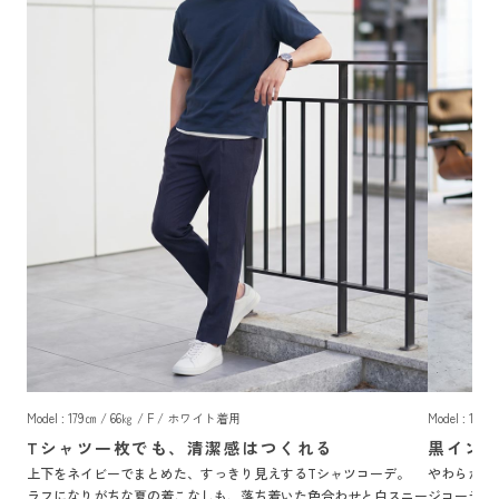
Model : 179㎝ / 66㎏ / F / ホワイト着用
Model : 17
Tシャツ一枚でも、清潔感はつくれる
黒イン
上下をネイビーでまとめた、すっきり見えするTシャツコーデ。
やわらかな
ラフになりがちな夏の着こなしも、落ち着いた色合わせと白スニー
ジコーデ。