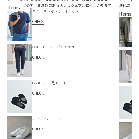
カーの抜け感で、清潔感のある大人カジュアルに仕上がります。
淡色だけで
スムースレギュラーTシャツ
すぎず大人
CHECK
CODEイージーパンツサマー
CHECK
Healthknit 3足セット
CHECK
スマートスニーカー
CHECK