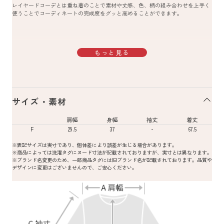
レイヤードコーデとは重ね着のことで素材や丈感、色、柄の組み合わせを上手く
使うことでコーディネートの完成度をグッと高めることができます。
もっと見る
サイズ・素材
肩幅
身幅
袖丈
着丈
F
29.5
37
-
67.5
※表記サイズは実寸であり、個体差により誤差が生じる場合があります。
※商品によっては洗濯タグにヌード寸法が記載されておりますが、実寸とは異なります。
※ブランド名変更のため、一部商品タグには旧ブランド名が記載されております。品質や
デザインに変更はございませんので、ご安心ください。