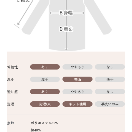
伸縮性
あり
ややあり
なし
厚み
厚手
普通
薄手
透け感
あり
ややあり
なし
洗濯
洗濯OK
ネット使用
手洗いのみ
表地
ポリエステル52%
綿48%